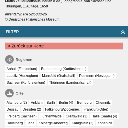
Martin Zeiller/Matthäus Merian d.Ae., Topographie, von Sachsen und
Thüringen, 1. Auflage, 1650
InventarNr:
RA 52/5038-26
© Deutsches Historisches Museum
FILTER
Zurück zur Karte
Regionen
Anhalt (Fürstentum)
Brandenburg (Kurfürstentum)
Lausitz (Herzogtum)
Mansfeld (Grafschaft)
Pommern (Herzogtum)
Sachsen (Kurfürstentum)
Thüringen (Landgrafschaft)
MERIANS DEUTSCHLAND 1642 - 1654
Orte
Interaktive Karte
Altenburg (2)
Anklam
Barth
Berlin (4)
Bernburg
Chemnitz
Bildergalerie Topographia Germaniae
Dessau
Dresden (2)
Falkenburg/Złocieniec
Frankfurt (Oder)
Freiberg (Sachsen)
Fürstenwalde
Greifswald (3)
Halle (Saale) (4)
Impressum
Havelberg
Jena
Kolberg/Kołobrzeg
Königstein (2)
Köpenick
Wissenswert