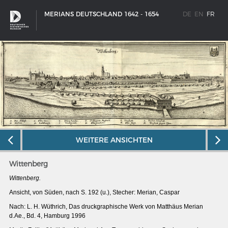
MERIANS DEUTSCHLAND 1642 - 1654
DE
EN
FR
WEITERE ANSICHTEN
Wittenberg
Wittenberg.
Ansicht, von Süden, nach S. 192 (u.), Stecher: Merian, Caspar
SCHIFFSTYPEN
Nach: L. H. Wüthrich, Das druckgraphische Werk von Matthäus Merian
Entwicklungen im europäischen Schiffbau
d.Ae., Bd. 4, Hamburg 1996