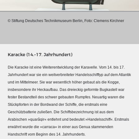
© Stiftung Deutsches Technikmuseum Berlin, Foto: Clemens Kirchner
Karacke (14.–17. Jahrhundert)
Die Karacke ist eine Weiterentwicklung der Karavelle. Vom 14. bis 17.
Jahrhundert war sie ein weitverbreiteter Handelsschifftyp auf dem Atlantik
und im Mittelmeer. Sie war wesentlich höher gebaut als die Kogge,
insbesondere ihr Heckaufbau. Das dreieckig geformte Bugkastell war
fester Bestandteil des schwer gebauten Rumpfes. Neuartig waren die
MERIANS DEUTSCHLAND 1642 - 1654
Stückpforten in der Bordwand der Schiffe, die erstmals eine
Interaktive Karte
Geschützbatterie zuließen. Die Schiffsbezeichnung ist aus dem
Bildergalerie Topographia Germaniae
Arabischen »quarâqir« entlehnt und bedeutet »Handelsschiff«. Erstmals
erwähnt wurde die »carraca« in einer aus Genua stammenden
Impressum
Handschrift vom Beginn des 14. Jahrhunderts.
Wissenswert