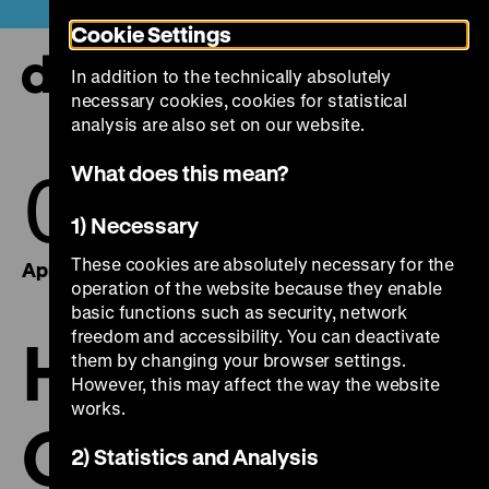
Jump
Today +
Cookie Settings
directly
to
In addition to the technically absolutely
the
Ope
necessary cookies, cookies for statistical
page
and
clos
analysis are also set on our website.
contents
the
navi
02.
20.
What does this mean?
1) Necessary
These cookies are absolutely necessary for the
April 2016
April 2016
operation of the website because they enable
basic functions such as security, network
freedom and accessibility. You can deactivate
Heiner
them by changing your browser settings.
However, this may affect the way the website
works.
Carow
2) Statistics and Analysis