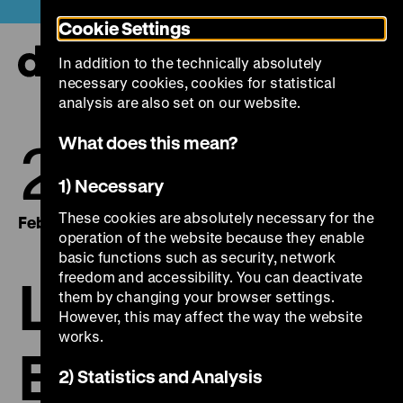
Jump
Today +
Cookie Settings
directly
to
In addition to the technically absolutely
the
Ope
necessary cookies, cookies for statistical
page
and
clos
analysis are also set on our website.
contents
the
navi
27.
31.
What does this mean?
1) Necessary
These cookies are absolutely necessary for the
February 2016
March 2016
operation of the website because they enable
basic functions such as security, network
freedom and accessibility. You can deactivate
Lachende
them by changing your browser settings.
However, this may affect the way the website
works.
Erben:
2) Statistics and Analysis