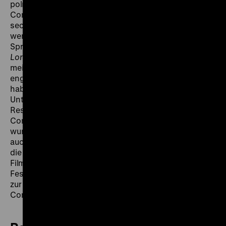
polnischen Unabhängigkeit kämpft, stirbt, kommt
Conrad in die Obhut eines polnischen Onkels, der dem
sechzehnjährigen Jugendlichen erlaubt, Seemann zu
werden. Erst mit 21 Jahren lernt Conrad die englische
Sprache. Seine Erzählungen und Romane – darunter
Lord Jim
und
Heart of Darkness
– zählen zu den
meistgelesenen und meistdiskutierten Werken der
englischen Literatur. Zahlreiche Drehbuchautoren
haben sie für Filmproduktionen genutzt, ein
Unterfangen, das zu ganz unterschiedlichen
Resultaten führte. Unter den Adaptionen, die auf
Conrads Werken fußen oder von diesen inspiriert
wurden, finden sich Filme, die sowohl bei der Kritik wie
auch an der Kinokasse floppten, neben Produktionen,
die als „Meisterwerke“ und „Meilensteine der
Filmgeschichte“ gefeiert werden. Die im Rahmen des
Festivals filmPOLSKA präsentierte Retrospektive lädt
zur überfälligen Zusammenschau unterschiedlicher
Conrad-Adaptionen ein.