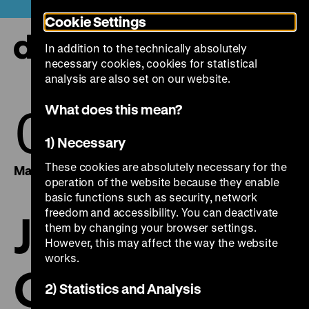
Jump
Today +
Cookie Settings
directly
to
In addition to the technically absolutely
the
Ope
necessary cookies, cookies for statistical
page
and
clos
analysis are also set on our website.
contents
the
navi
05.
14.
What does this mean?
1) Necessary
These cookies are absolutely necessary for the
May 2017
May 2017
operation of the website because they enable
basic functions such as security, network
freedom and accessibility. You can deactivate
Joseph
them by changing your browser settings.
However, this may affect the way the website
works.
Conrad
2) Statistics and Analysis