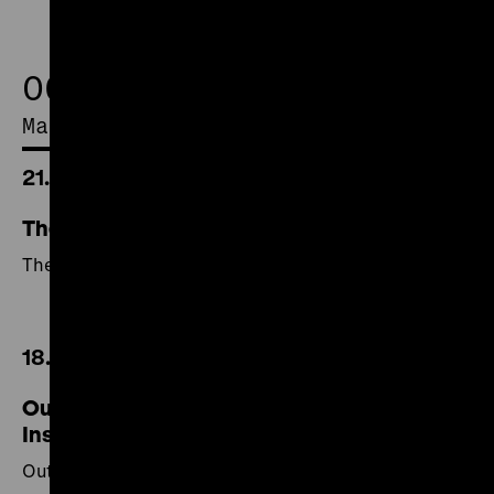
06.
May 2017
21.00 Uhr
The Duellists / Die Duellisten
The Duellists / Die Duellisten
18.30 Uhr
Outcast of the Islands / Der Verdammte der
Inseln
Outcast of the Islands / Der Verdammte der Inseln