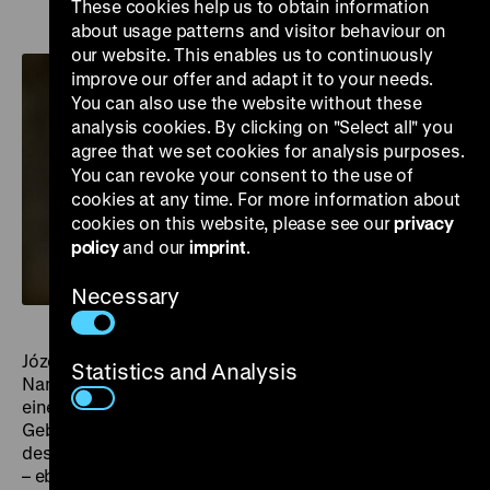
These cookies help us to obtain information
about usage patterns and visitor behaviour on
our website. This enables us to continuously
improve our offer and adapt it to your needs.
You can also use the website without these
analysis cookies. By clicking on "Select all" you
agree that we set cookies for analysis purposes.
You can revoke your consent to the use of
cookies at any time. For more information about
cookies on this website, please see our
privacy
policy
and our
imprint
.
Necessary
Józef Teodor Konrad Korzeniowski, bekannt unter dem
Statistics and Analysis
Namen Joseph Conrad, wird 1857 in Podolien geboren,
einem heute in der Ukraine und Moldau liegenden
Gebiet, das 1793 nach der zweiten Teilung Polens Teil
des Russischen Kaiserreichs wurde. Als sein Vater, der
– ebenfalls Schriftsteller – für die Wiedererlangung der