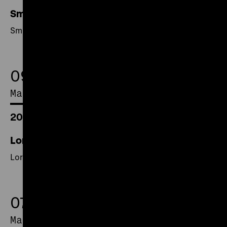
Smuga ciena / Die Schattenlinie
Smuga ciena / Die Schattenlinie
09.
May 2017
20.00 Uhr
Lord Jim
Lord Jim
07.
May 2017