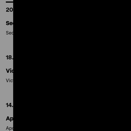
20.00 Uhr
Secret Sharer
Secret Sharer
18.30 Uhr
Victory
Victory
14.00 Uhr
Apocalypse Now Redux
Apocalypse Now Redux