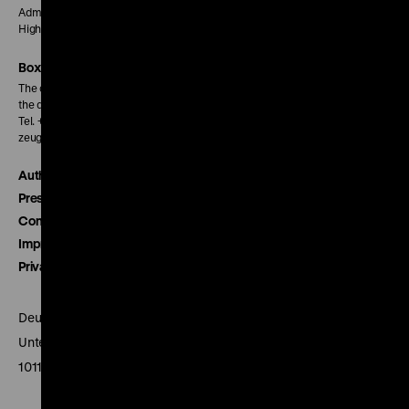
Admission € 5
Higher prices may be charged for special events.
Box Office
The cinema’s box office opens 30 Minutes before the first screening of
the day.
Tel. + 49 30 20304-770
zeughauskino@dhm.de
Authors
Press
Contact
Imprint
Privacy
Deutsches Historisches Museum
Unter den Linden 2
10117 Berlin