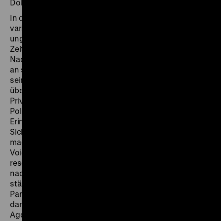
Dokumentarfilme.
In der Themenwahl verfolgte Peter Voigt eine
variantenreiche, oft verblüffende, insgesamt
ungewöhnliche Verquickung von Biografischem und
Zeithistorischem: mit Kriegsende und unmittelbarer
Nachkriegszeit verortete er plastische Erinnerungen
an seine eigenen Erlebnisse als Heranwachsender in
seiner Nachbarschaft und ordnete sie zu
übergreifenden historischen Zusammenhängen.
Privates wurde so auf eigenwillige Weise zum
Politischen, Individuelles zum Allgemeinen, die eigene
Erinnerung zum Beispiel. Diese nicht alltäglichen
Sichten, die zu DDR-Auffassungen nebenherliefen,
machten Reiz und Besonderheit der Filme von Peter
Voigt aus. Insofern blieb er ein Außenseiter. Seine
resolute Art der Filmarbeit auf hohem Niveau konnte er
nach der Wende fortsetzen. Alle Filme Voigts fordern
ständig den aufmerksamen Zuschauer als wachen
Partner, der mit einem besonderen Bild-Erlebnis und
damit einem Genuss eigener Art belohnt wird. (Günter
Agde)