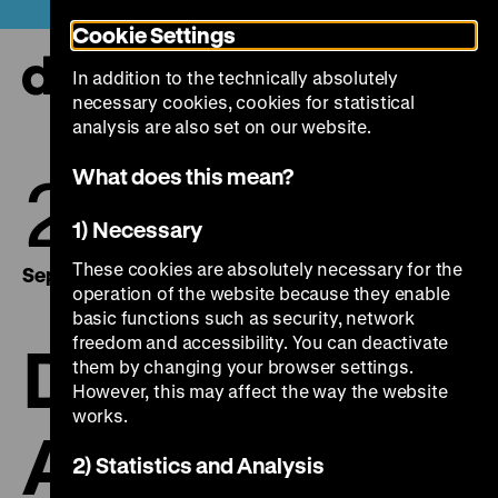
Jump
Today +
Cookie Settings
directly
to
In addition to the technically absolutely
the
Ope
necessary cookies, cookies for statistical
page
and
clos
analysis are also set on our website.
contents
the
navi
26.
29.
What does this mean?
1) Necessary
These cookies are absolutely necessary for the
September 2018
September 2018
operation of the website because they enable
basic functions such as security, network
freedom and accessibility. You can deactivate
Der
them by changing your browser settings.
However, this may affect the way the website
works.
Außenseiter
2) Statistics and Analysis