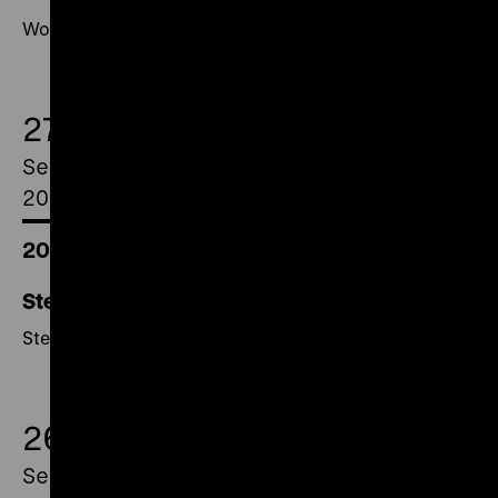
Wofür starb Dirk Boonstra / Ich bin Ernst Busch
27.
September
2018
20.00 Uhr
Stein schleift Schere / Knabenjahre
Stein schleift Schere / Knabenjahre
26.
September