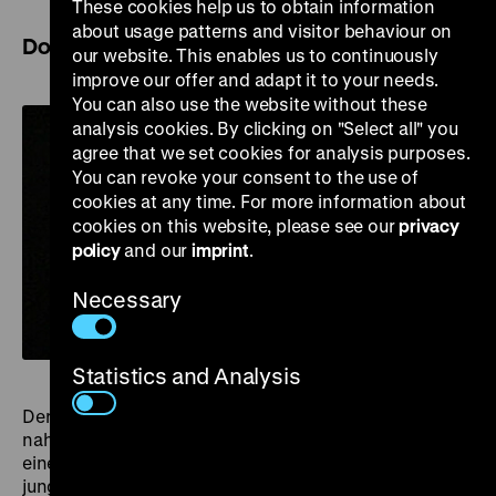
These cookies help us to obtain information
about usage patterns and visitor behaviour on
Dokumentarfilme von Peter Voigt
our website. This enables us to continuously
improve our offer and adapt it to your needs.
You can also use the website without these
analysis cookies. By clicking on "Select all" you
agree that we set cookies for analysis purposes.
You can revoke your consent to the use of
cookies at any time. For more information about
cookies on this website, please see our
privacy
policy
and our
imprint
.
Necessary
Statistics and Analysis
Der Dokumentarfilmregisseur Peter Voigt (1933-2015)
nahm in der Filmproduktion der DDR und auch danach
eine Ausnahme- und Außenseiterposition ein. Als sehr
junger Mann kam er zum Umkreis von Bertolt Brecht