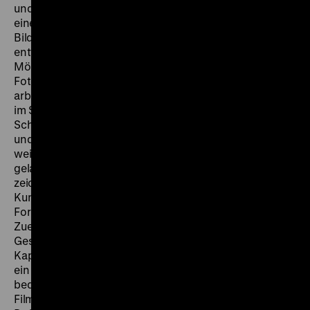
und des Berliner Ensembles und erlernte dort vor allem
einen nicht-alltäglichen, dialektischen Umgang mit
Bildern aller Art, insbesondere mit Fotos. Daraus
entwickelte sich eine spezifische Begabung: alle
Möglichkeiten von Tricks und der Kombination von
Fotos und deren adäquate Umsetzung im Film. Voigt
arbeitete einige Jahre beim DDR-Fernsehen und dann
im Studio H&S (Walter Heynowski und Gerhard
Scheumann). „Wenn ein besonderer Einsatz von Fotos
und Bildern gefordert wurde, dann holte man mich,
weil man wußte, daß ich das kann.“ (Peter Voigt). So
gelang es ihm, eigene Filme zu produzieren. Sie
zeichnen sich durch eine besondere, filmgerechte
Kunstfertigkeit aus: ungewöhnliche Zuschnitte und
Formate seltener Fotos, ihre phantasievolle
Zueinander-Ordnung, dazu besondere Schrift-
Gestaltungen für Zwischentitel und
Kapitelüberschriften, essayistische Kommentartexte,
ein exquisiter Musikeinsatz. Allein aufgrund ihrer ruhig-
bedächtigen Erzählweise unterscheiden sich alle seine
Filme schon formal erheblich vom Gros der