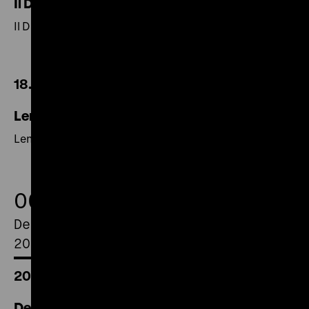
Il Diavolo – Mein venezianischer Freund
Il Diavolo – Mein venezianischer Freund
18.00 Uhr
Lena Rais
Lena Rais
06.
December
2018
20.00 Uhr
Der Tod des Fischers Marc Leblanc