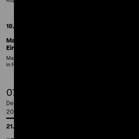
18.30 Uhr
Maniac / Der Traum / It's a Wonderful Life /
Einzelhaft in Fuhlsbüttel
Maniac / Der Traum / It's a Wonderful Life / Einzelhaft
in Fuhlsbüttel
07.
December
2018
21.00 Uhr