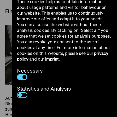
These cookies help us to obtain information
about usage patterns and visitor behaviour on
Filme von Christian Rischert
our website. This enables us to continuously
improve our offer and adapt it to your needs.
You can also use the website without these
analysis cookies. By clicking on "Select all" you
agree that we set cookies for analysis purposes.
You can revoke your consent to the use of
cookies at any time. For more information about
cookies on this website, please see our
privacy
policy
and our
imprint
.
Necessary
Statistics and Analysis
Auf mehr als 50 Jahre Filmemachen kann Christian
Rischert, der am 9. Dezember 1936 geboren wurde,
zurückblicken. In den 1960er Jahren ist er an der
Herstellung von mehreren hundert Werbe- und