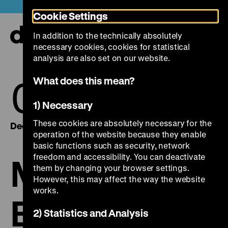
Jump
Today +
Cookie Settings
directly
to
In addition to the technically absolutely
the
Ope
necessary cookies, cookies for statistical
page
and
clos
analysis are also set on our website.
contents
the
navi
06.
09.
What does this mean?
1) Necessary
These cookies are absolutely necessary for the
December 2018
December 2018
operation of the website because they enable
basic functions such as security, network
freedom and accessibility. You can deactivate
Mit stiller
them by changing your browser settings.
However, this may affect the way the website
works.
Beharrlichkei
2) Statistics and Analysis