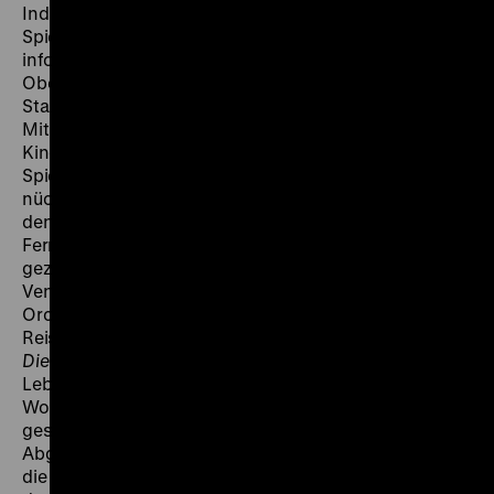
Industriefilmen beteiligt, nebenbei entstehen kurze
Spiel- und Dokumentarfilme. Rischert gehörte der
informellen Münchner Gruppe an, die schließlich das
Oberhausener Manifest initiierte, und war damit am
Startschuss für den Neuen Deutschen Film beteiligt.
Mit
Kopfstand Madam!
dreht er 1967 seinen ersten
Kinospielfilm. Es folgen allerdings nur wenige weitere
Spielfilme, allesamt (selbst)kritisch, reflektiert,
nüchtern und mit einem Gespür für die Wirklichkeit. Ab
den 1970er Jahren dreht Rischert vor allem für das
Fernsehen. Es entstehen lange und teils auch im Kino
gezeigte Dokumentarfilme über den Sehnsuchtsort
Venedig, den Tod eines Freundes oder internationale
Orchester, zukunftsweisende Essens- und
Reisedokumentationen in Reihen wie
à la carte
oder
Die Weinmacher
. Es sind persönliche Filme, die das
Leben feiern, schöngeistig im wahren Sinne des
Wortes. Und doch zeigen sie stets auch
gesellschaftliche oder zwischenmenschliche
Abgründe. „In Rischerts Filmschaffen ist der Spielfilm
die Ausnahme, die dokumentarische Annäherung an