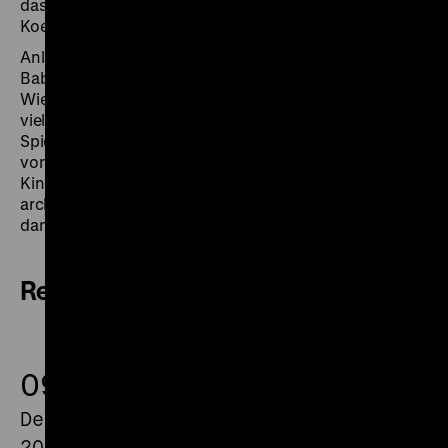
das, was das Leben ist, aber die Regel.“ (Martin
Koerber)
Anlässlich seines 82. Geburtstag widmet CineGraph
Babelsberg im Rahmen seiner beiden Filmreihe
Wiederentdeckt und FilmDokument dem noch immer
viel zu unbekannten Dokumentar- und
Spielfilmregisseur ein langes Wochenende. Die Filme
von Christian Rischert sind in der Deutschen
Kinemathek – Museum für Film und Fernsehen
archiviert, der wir für ihre Unterstützung ebenso
danken wie Christian Rischert selbst.
Review
09.
December
2018