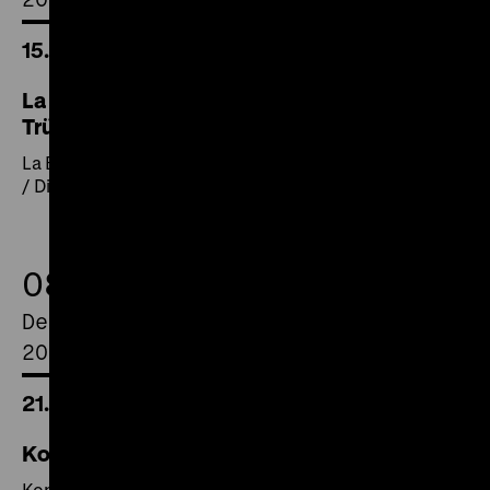
15.00 Uhr
La Bouffe – Von der Lust am Essen / Der
Trüffelsucher / Die Weinmacher: Friaul
La Bouffe – Von der Lust am Essen / Der Trüffelsucher
/ Die Weinmacher: Friaul
08.
December
2018
21.00 Uhr
Kopfstand, Madam!
Kopfstand, Madam!