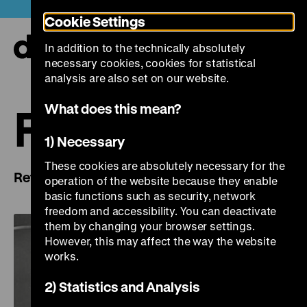
Jump
Today +
Cookie Settings
directly
to
In addition to the technically absolutely
the
Ope
necessary cookies, cookies for statistical
page
and
clos
analysis are also set on our website.
contents
the
navi
Fremder Star
What does this mean?
1) Necessary
These cookies are absolutely necessary for the
Retrospektive Hedy Lamarr
operation of the website because they enable
basic functions such as security, network
freedom and accessibility. You can deactivate
them by changing your browser settings.
However, this may affect the way the website
works.
2) Statistics and Analysis