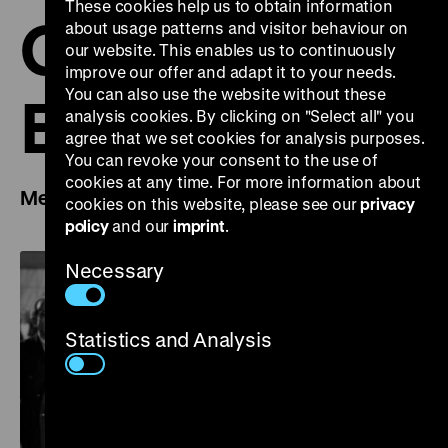
These cookies help us to obtain information
Goldenen
about usage patterns and visitor behaviour on
our website. This enables us to continuously
improve our offer and adapt it to your needs.
You can also use the website without these
Epoche
analysis cookies. By clicking on "Select all" you
agree that we set cookies for analysis purposes.
You can revoke your consent to the use of
cookies at any time. For more information about
Mexikanische Filme der 1940er Jahre
cookies on this website, please see our
privacy
policy
and our
imprint
.
Necessary
Statistics and Analysis