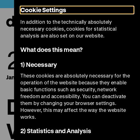
Jump
Today +
Cookie Settings
directly
to
In addition to the technically absolutely
the
Ope
necessary cookies, cookies for statistical
page
and
clos
analysis are also set on our website.
contents
the
navi
22.
27.
What does this mean?
1) Necessary
These cookies are absolutely necessary for the
January 2015
January 2015
operation of the website because they enable
basic functions such as security, network
freedom and accessibility. You can deactivate
Die Welt in
them by changing your browser settings.
However, this may affect the way the website
works.
Waffen:
2) Statistics and Analysis