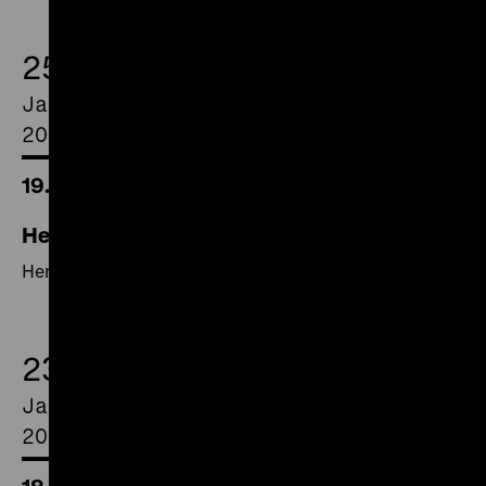
25.
January
2015
19.00 Uhr
Here Is Germany
Here Is Germany
23.
January
2015