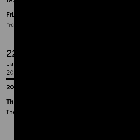
18.30 Uhr
Frühe Aufnahmen von den befreiten Lagern
Frühe Aufnahmen von den befreiten Lagern
22.
January
2015
20.00 Uhr
The Big Red One
The Big Red One