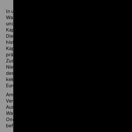
In unregelmäßiger Folge erzählt die Reihe Die Welt in
Waffen eine Geschichte des Zweiten Weltkriegs dies-
und jenseits des 8. Mai 1945, der bedingungslosen
Kapitulation der deutschen Wehrmacht. Dabei folgt
Die Welt in Waffen weniger der Idee eines radikalen
historischen Bruchs, als welcher die deutsche
Kapitulation im öffentlichen Bewusstsein vor allem
präsent ist. Vielmehr interessiert sie sich für eine
Zusammenschau von Konflikten, die mit der
Niederlage der deutschen Wehrmacht und dem Ende
des nationalsozialistischen Vernichtungsprogramms
keineswegs gelöst waren und die die Geschichte
Europas und der Welt auf unabsehbare Zeit prägten.
Am 27. Januar jährt sich die Befreiung des
Vernichtungslagers Auschwitz-Birkenau zum 70. Mal.
Aus diesem Anlass präsentiert die Reihe
Die Welt in
Waffen
neben Samuel Fullers Spielfilm
The Big Red
One
drei Programme mit frühen Aufnahmen von den
befreiten Konzentrations- und Vernichtungslagern.