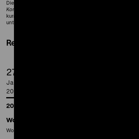
Die Reihe
Die Welt in Waffen: Befreite
Konzentrationslager
wird von The Canine Condition
kuratiert und vom Polnischen Institut Berlin
unterstützt.
Review
27.
January
2015
20.00 Uhr
Wochenschauen
Wochenschauen