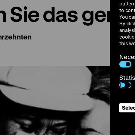
patter
 Sie das gem
to con
You ca
By clic
analys
ahrzehnten
cookie
this w
Nece
Stati
Selec