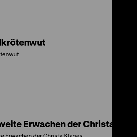
dkrötenwut
ötenwut
weite Erwachen der Christa Kla
te Erwachen der Christa Klages