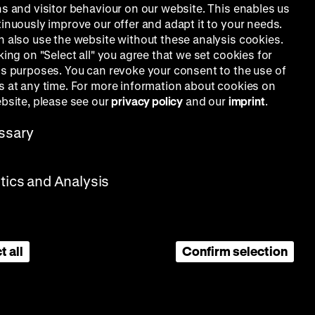
ns and visitor behaviour on our website. This enables us
acht?
tinuously improve our offer and adapt it to your needs.
n also use the website without these analysis cookies.
king on "Select all" you agree that we set cookies for
is purposes. You can revoke your consent to the use of
s at any time. For more information about cookies on
ebsite, please see our
privacy policy
and our
imprint
.
ssary
stics and Analysis
t all
Confirm selection