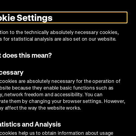
Search
Today +
German
English
DHM
Toggle
De
En
dark
kie Settings
mode
Calendar
Programs
About Us
tion to the technically absolutely necessary cookies,
 for statistical analysis are also set on our website.
 does this mean?
ecessary
cookies are absolutely necessary for the operation of
bsite because they enable basic functions such as
ty, network freedom and accessibility. You can
vate them by changing your browser settings. However,
ay affect the way the website works.
atistics and Analysis
cookies help us to obtain information about usage