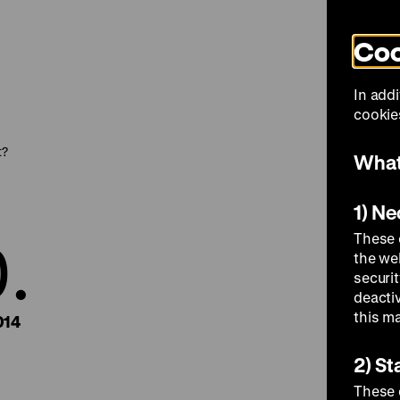
Coo
Visit
In addi
cookies
t?
What
1) N
.
These 
the we
securi
deacti
this m
014
2) St
These 