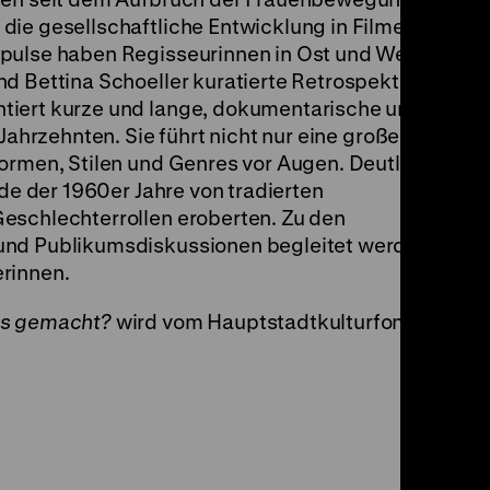
die gesellschaftliche Entwicklung in Filmen
mpulse haben Regisseurinnen in Ost und West
d Bettina Schoeller kuratierte Retrospektive
tiert kurze und lange, dokumentarische und
 Jahrzehnten. Sie führt nicht nur eine große
ormen, Stilen und Genres vor Augen. Deutlich
nde der 1960er Jahre von tradierten
eschlechterrollen eroberten. Zu den
und Publikumsdiskussionen begleitet werden,
rinnen.
as gemacht?
wird vom Hauptstadtkulturfonds