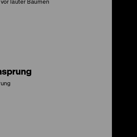
 vor lauter Bäumen
nsprung
rung