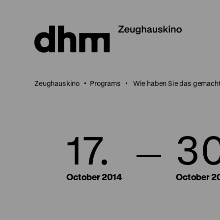
Jump
directly
to
the
page
contents
Zeughauskino
Programs
Wie haben Sie das gemach
17.
30
October 2014
October 2