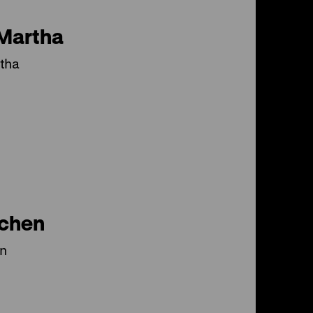
 Martha
rtha
chen
n