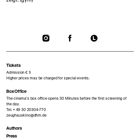
To
To
To
our
our
our
Instagram
Facebook
Letterboxd
page
page
page
Tickets
Admission € 5
Higher prices may be charged for special events.
Box Office
The cinema’s box office opens 30 Minutes before the first screening of
the day.
Tel. + 49 30 20304-770
zeughauskino@dhm.de
Authors
Press