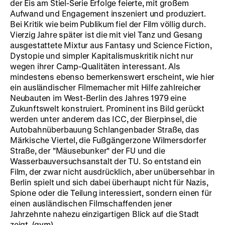
der Eis am Stiel-Serie Erfolge feierte, mit großem
Aufwand und Engagement inszeniert und produziert.
Bei Kritik wie beim Publikum fiel der Film völlig durch.
Vierzig Jahre später ist die mit viel Tanz und Gesang
ausgestattete Mixtur aus Fantasy und Science Fiction,
Dystopie und simpler Kapitalismuskritik nicht nur
wegen ihrer Camp-Qualitäten interessant. Als
mindestens ebenso bemerkenswert erscheint, wie hier
ein ausländischer Filmemacher mit Hilfe zahlreicher
Neubauten im West-Berlin des Jahres 1979 eine
Zukunftswelt konstruiert. Prominent ins Bild gerückt
werden unter anderem das ICC, der Bierpinsel, die
Autobahnüberbauung Schlangenbader Straße, das
Märkische Viertel, die Fußgängerzone Wilmersdorfer
Straße, der "Mäusebunker" der FU und die
Wasserbauversuchsanstalt der TU. So entstand ein
Film, der zwar nicht ausdrücklich, aber unübersehbar in
Berlin spielt und sich dabei überhaupt nicht für Nazis,
Spione oder die Teilung interessiert, sondern einen für
einen ausländischen Filmschaffenden jener
Jahrzehnte nahezu einzigartigen Blick auf die Stadt
zeigt. (gym)