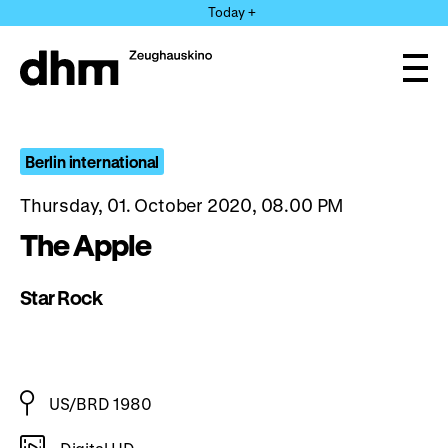
Jump
Today +
directly
to
the
Ope
page
and
clos
contents
the
navi
Berlin international
Thursday, 01. October 2020, 08.00 PM
The Apple
Star Rock
US/BRD 1980