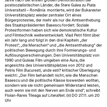
postsozialistischen Länder, die Stere Gulea zu
Piata
Universitatii – România
montierte, wird der Bukarester
Universitätsplatz wieder zentraler Ort eines
Bürgerprotestes, der mehr als nur die Amtsenthebung
des Staatspräsidenten Basescu fordert. Soziale
Protestformen haben sich wie demokratische Kultur
und Filmtechnik weiterentwickelt. Vlad Petri filmt über
ein Jahr lang und folgt in den drei Kapiteln „der
Protest", „die Menschen" und „die Amtsenthebung" der
politischen Bewegung durch ihre Formierungs- und
Auflösungserscheinungen. Den Universitätsplatz von
1990 und Guleas Film umgeben eine Aura, die
angesichts des Universitätsplatzes von 2012 und
Petris Film
Bucuresti, unde esti?
kritischer Überlegung
weicht: „Der Film behandelt nicht, wie die Menschen
Basescu und die politische Klasse loswerden wollten,
sondern wie sie nicht
gemeinsam
Widerstand leisten,
auch wenn sie mit den Nerven am Ende sind", schreibt
Floian-Rares Tileaga auf
LiteraNet
. (ir) DO 27.11. um 20
Uhr