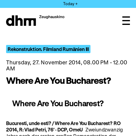
Jump
Today +
directly
to
the
Ope
page
and
clos
contents
the
navi
Rekonstruktion. Filmland Rumänien III
Thursday, 27. November 2014, 08.00 PM - 12.00
AM
Where Are You Bucharest?
Where Are You Bucharest?
Bucuresti, unde esti?
/ Where Are You Bucharest?
RO
2014, R: Vlad Petri, 76'
·
DCP, OmeU
Zweiundzwanzig
Jahre nach der ersten großen Demonstration der