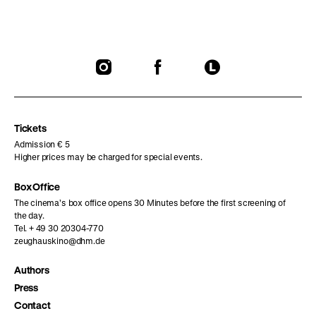
To
To
To
our
our
our
Instagram
Facebook
Letterboxd
page
page
page
Tickets
Admission € 5
Higher prices may be charged for special events.
Box Office
The cinema’s box office opens 30 Minutes before the first screening of
the day.
Tel. + 49 30 20304-770
zeughauskino@dhm.de
Authors
Press
Contact