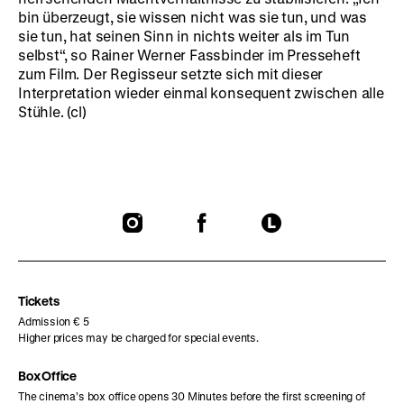
bin überzeugt, sie wissen nicht was sie tun, und was
sie tun, hat seinen Sinn in nichts weiter als im Tun
selbst“, so Rainer Werner Fassbinder im Presseheft
zum Film. Der Regisseur setzte sich mit dieser
Interpretation wieder einmal konsequent zwischen alle
Stühle. (cl)
To
To
To
our
our
our
Instagram
Facebook
Letterboxd
page
page
page
Tickets
Admission € 5
Higher prices may be charged for special events.
Box Office
The cinema’s box office opens 30 Minutes before the first screening of