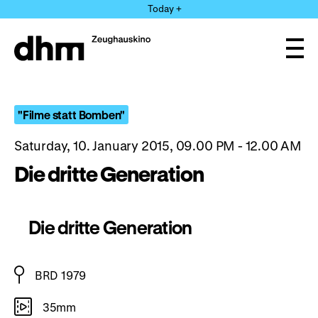
Jump
Today +
directly
to
the
Ope
page
and
clos
contents
the
navi
"Filme statt Bomben"
Saturday, 10. January 2015, 09.00 PM - 12.00 AM
Die dritte Generation
Die dritte Generation
BRD 1979
35mm