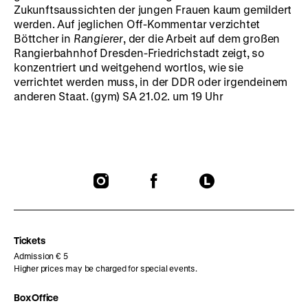
Zukunftsaussichten der jungen Frauen kaum gemildert
werden. Auf jeglichen Off-Kommentar verzichtet
Böttcher in
Rangierer
, der die Arbeit auf dem großen
Rangierbahnhof Dresden-Friedrichstadt zeigt, so
konzentriert und weitgehend wortlos, wie sie
verrichtet werden muss, in der DDR oder irgendeinem
anderen Staat. (gym) SA 21.02. um 19 Uhr
To
To
To
our
our
our
Instagram
Facebook
Letterboxd
page
page
page
Tickets
Admission € 5
Higher prices may be charged for special events.
Box Office