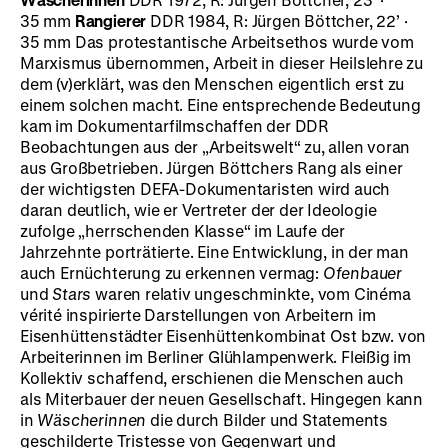
35 mm
Rangierer
DDR 1984, R: Jürgen Böttcher, 22’ ·
35 mm Das protestantische Arbeitsethos wurde vom
Marxismus übernommen, Arbeit in dieser Heilslehre zu
dem (v)erklärt, was den Menschen eigentlich erst zu
einem solchen macht. Eine entsprechende Bedeutung
kam im Dokumentarfilmschaffen der DDR
Beobachtungen aus der „Arbeitswelt“ zu, allen voran
aus Großbetrieben. Jürgen Böttchers Rang als einer
der wichtigsten DEFA-Dokumentaristen wird auch
daran deutlich, wie er Vertreter der der Ideologie
zufolge „herrschenden Klasse“ im Laufe der
Jahrzehnte porträtierte. Eine Entwicklung, in der man
auch Ernüchterung zu erkennen vermag:
Ofenbauer
und
Stars
waren relativ ungeschminkte, vom Cinéma
vérité inspirierte Darstellungen von Arbeitern im
Eisenhüttenstädter Eisenhüttenkombinat Ost bzw. von
Arbeiterinnen im Berliner Glühlampenwerk. Fleißig im
Kollektiv schaffend, erschienen die Menschen auch
als Miterbauer der neuen Gesellschaft. Hingegen kann
in
Wäscherinnen
die durch Bilder und Statements
geschilderte Tristesse von Gegenwart und