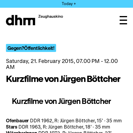
Jump
Today +
directly
to
the
Ope
page
and
clos
contents
the
navi
Gegen?Öffentlichkeit!
Saturday, 21. February 2015, 07.00 PM - 12.00
AM
Kurzfilme von Jürgen Böttcher
Kurzfilme von Jürgen Böttcher
Ofenbauer
DDR 1962, R: Jürgen Böttcher, 15’ · 35 mm
Stars
DDR 1963, R: Jürgen Böttcher, 18’ · 35 mm
Wäscherinnen
DDR 1972, R: Jürgen Böttcher, 23’ ·