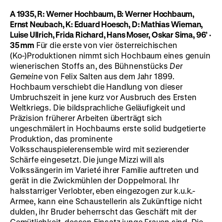
A 1935, R: Werner Hochbaum, B: Werner Hochbaum,
Ernst Neubach, K: Eduard Hoesch, D: Mathias Wieman,
Luise Ullrich, Frida Richard, Hans Moser, Oskar Sima, 96’
·
35 mm
Für die erste von vier österreichischen
(Ko-)Produktionen nimmt sich Hochbaum eines genuin
wienerischen Stoffs an, des Bühnenstücks
Der
Gemeine
von Felix Salten aus dem Jahr 1899.
Hochbaum verschiebt die Handlung von dieser
Umbruchszeit in jene kurz vor Ausbruch des Ersten
Weltkriegs. Die bildsprachliche Geläufigkeit und
Präzision früherer Arbeiten überträgt sich
ungeschmälert in Hochbaums erste solid budgetierte
Produktion, das prominente
Volksschauspielerensemble wird mit sezierender
Schärfe eingesetzt. Die junge Mizzi will als
Volkssängerin im Varieté ihrer Familie auftreten und
gerät in die Zwickmühlen der Doppelmoral. Ihr
halsstarriger Verlobter, eben eingezogen zur k.u.k.-
Armee, kann eine Schaustellerin als Zukünftige nicht
dulden, ihr Bruder beherrscht das Geschäft mit der
Gemütlichkeit, dessen Einsatz junge Frauen sind. Die