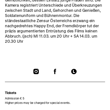
Kamera registriert Unterschiede und Überkreuzungen
zwischen Stadt und Land, Gehorchen und Genießen,
Soldatenuniform und Bühnenmontur. Die
ständestaatliche Zensur Österreichs erzwang ein
nachgedrehtes Happy End, der Fremdkörper tut der
präzis argumentierten Entrüstung des Films keinen
Abbruch. (jsch) MI 11.03. um 20 Uhr + SA 14.03. um
20.30 Uhr
To
To
To
our
our
our
Instagram
Facebook
Letterboxd
page
page
page
Tickets
Admission € 5
Higher prices may be charged for special events.