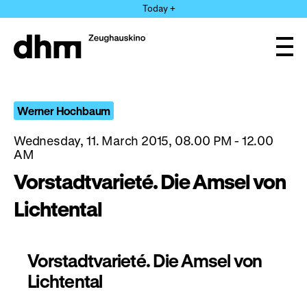
Jump
Today +
directly
to
the
Ope
page
and
clos
contents
the
navi
Werner Hochbaum
Wednesday, 11. March 2015, 08.00 PM - 12.00
AM
Vorstadtvarieté. Die Amsel von
Lichtental
Vorstadtvarieté. Die Amsel von
Lichtental