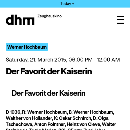
Jump
Today +
directly
to
the
Ope
page
and
clos
contents
the
navi
Werner Hochbaum
Saturday, 21. March 2015, 06.00 PM - 12.00 AM
Der Favorit der Kaiserin
Der Favorit der Kaiserin
D 1936, R: Werner Hochbaum, B: Werner Hochbaum,
Walther von Hollander, K: Oskar Schnirch, D: Olga
Tschechowa, Anton Pointner, Heinz von Cleve, Walter