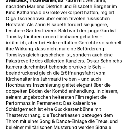
Steinbeck, Trude Marlen, 82’
·
35 mm
Zwei Jahre,
nachdem Marlene Dietrich und Elisabeth Bergner im
Kino Katharina die Große verkörpert hatten, regiert
Olga Tschechowa über einen frivolen russischen
Hofstaat. Als Zarin Elisabeth fordert sie jüngere,
feschere Gardeoffiziere. Bald wird der junge Gardist
Tomsky für ihren neuen Liebhaber gehalten –
irrtümlich, aber bei Hofe entfalten Gerüchte so schnell
ihre Wirkung, dass nicht nur eine Beförderung
Tomskys gleich geschehen ist, sondern auch eine
Palastrevolte des düpierten Kanzlers. Oskar Schnirchs
Kamera durchmisst behende prunkvolle Sets –
beeindruckend gleich die Eröffnungsfahrt vom
Kirchenaltar ins Jahrmarkttreiben – und auch
Hochbaums Inszenierung gleitet elegant über die
doppelten Böden der Komödienhandlung. In diesem,
seinem ungebrochen heitersten Film regiert die
Performanz in Permanenz: Das kaiserliche
Schlafgemach ist eine Guckkastenbühne mit
Theatervorhang, die Tscherkessen bezeugen dem
Thron mit einer Song & Dance-Einlage die Treue, und
bei einer militärischen Musterung werden Signale