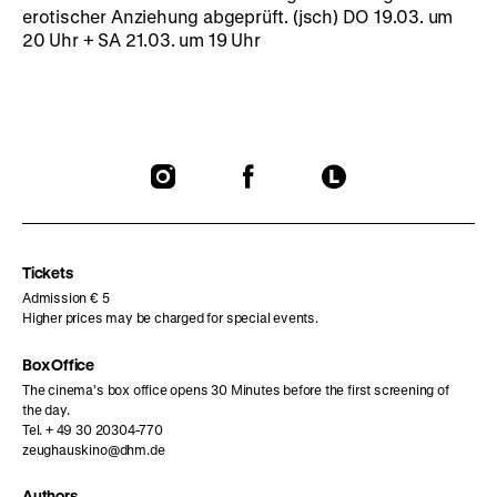
erotischer Anziehung abgeprüft. (jsch) DO 19.03. um
20 Uhr + SA 21.03. um 19 Uhr
To
To
To
our
our
our
Instagram
Facebook
Letterboxd
page
page
page
Tickets
Admission € 5
Higher prices may be charged for special events.
Box Office
The cinema’s box office opens 30 Minutes before the first screening of
the day.
Tel. + 49 30 20304-770
zeughauskino@dhm.de
Authors