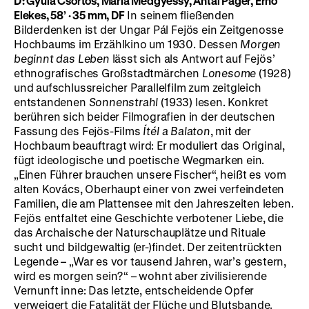
D: Gyula Csortos, Mária Medgyessy, Antal Páger, Ernö
Elekes, 58’
·
35 mm, DF
In seinem fließenden
Bilderdenken ist der Ungar Pál Fejös ein Zeitgenosse
Hochbaums im Erzählkino um 1930. Dessen
Morgen
beginnt das Leben
lässt sich als Antwort auf Fejös’
ethnografisches Großstadtmärchen
Lonesome
(1928)
und aufschlussreicher Parallelfilm zum zeitgleich
entstandenen
Sonnenstrahl
(1933) lesen. Konkret
berühren sich beider Filmografien in der deutschen
Fassung des Fejös-Films
Ítél a Balaton
, mit der
Hochbaum beauftragt wird: Er moduliert das Original,
fügt ideologische und poetische Wegmarken ein.
„Einen Führer brauchen unsere Fischer“, heißt es vom
alten Kovács, Oberhaupt einer von zwei verfeindeten
Familien, die am Plattensee mit den Jahreszeiten leben.
Fejös entfaltet eine Geschichte verbotener Liebe, die
das Archaische der Naturschauplätze und Rituale
sucht und bildgewaltig (er-)findet. Der zeitentrückten
Legende – „War es vor tausend Jahren, war’s gestern,
wird es morgen sein?“ – wohnt aber zivilisierende
Vernunft inne: Das letzte, entscheidende Opfer
verweigert die Fatalität der Flüche und Blutsbande.