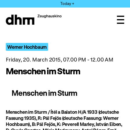
Jump
Today +
directly
to
the
Ope
page
and
clos
contents
the
navi
Werner Hochbaum
Friday, 20. March 2015, 07.00 PM - 12.00 AM
Menschen im Sturm
Menschen im Sturm
Menschen im Sturm / Ítél a Balaton
H/A 1933 (deutsche
Fassung 1935), R: Pál Fejös (deutsche Fassung: Werner
Hochbaum), B: Pál Fejös, K: Peverell Marley, István Eiben,