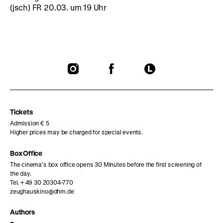
(jsch) FR 20.03. um 19 Uhr
To
To
To
our
our
our
Instagram
Facebook
Letterboxd
page
page
page
Tickets
Admission € 5
Higher prices may be charged for special events.
Box Office
The cinema’s box office opens 30 Minutes before the first screening of
the day.
Tel. + 49 30 20304-770
zeughauskino@dhm.de
Authors