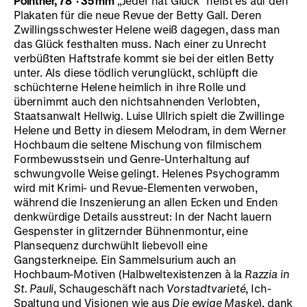
Pointner, 78’
·
35 mm
„Jeder hat Glück“ heißt es auf den
Plakaten für die neue Revue der Betty Gall. Deren
Zwillingsschwester Helene weiß dagegen, dass man
das Glück festhalten muss. Nach einer zu Unrecht
verbüßten Haftstrafe kommt sie bei der eitlen Betty
unter. Als diese tödlich verunglückt, schlüpft die
schüchterne Helene heimlich in ihre Rolle und
übernimmt auch den nichtsahnenden Verlobten,
Staatsanwalt Hellwig. Luise Ullrich spielt die Zwillinge
Helene und Betty in diesem Melodram, in dem Werner
Hochbaum die seltene Mischung von filmischem
Formbewusstsein und Genre-Unterhaltung auf
schwungvolle Weise gelingt. Helenes Psychogramm
wird mit Krimi- und Revue-Elementen verwoben,
während die Inszenierung an allen Ecken und Enden
denkwürdige Details ausstreut: In der Nacht lauern
Gespenster in glitzernder Bühnenmontur, eine
Plansequenz durchwühlt liebevoll eine
Gangsterkneipe. Ein Sammelsurium auch an
Hochbaum-Motiven (Halbweltexistenzen à la
Razzia in
St. Pauli
, Schaugeschäft nach
Vorstadtvarieté
, Ich-
Spaltung und Visionen wie aus
Die ewige Maske
), dank