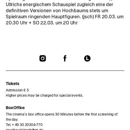
Ullrichs energischem Schauspiel zugleich eine der
definitiven Versionen von Hochbaums stets um
Spielraum ringenden Hauptfiguren. (jsch) FR 20.03. um
20.30 Uhr + SO 22.03. um 20 Uhr
To
To
To
our
our
our
Instagram
Facebook
Letterboxd
page
page
page
Tickets
Admission € 5
Higher prices may be charged for special events.
Box Office
The cinema’s box office opens 30 Minutes before the first screening of
the day.
Tel. + 49 30 20304-770
zeughauskino@dhm.de