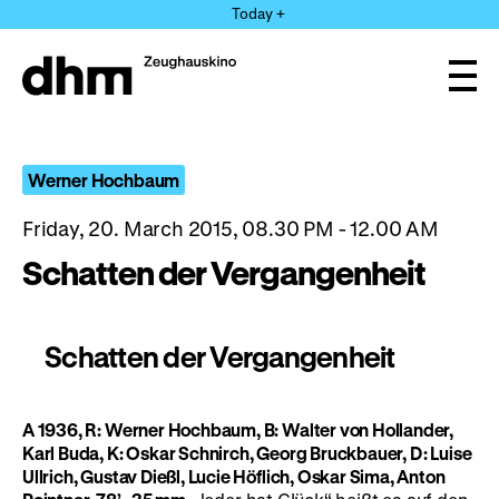
Jump
Today +
directly
to
the
Ope
page
and
clos
contents
the
navi
Werner Hochbaum
Friday, 20. March 2015, 08.30 PM - 12.00 AM
Schatten der Vergangenheit
Schatten der Vergangenheit
A 1936, R: Werner Hochbaum, B: Walter von Hollander,
Karl Buda, K: Oskar Schnirch, Georg Bruckbauer, D: Luise
Ullrich, Gustav Dießl, Lucie Höflich, Oskar Sima, Anton