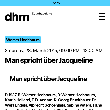
Jump
Today +
directly
to
the
Ope
page
and
clos
contents
the
navi
Werner Hochbaum
Saturday, 28. March 2015, 09.00 PM - 12.00 AM
Man spricht über Jacqueline
Man spricht über Jacqueline
D 1937, R: Werner Hochbaum, B: Werner Hochbaum,
Katrin Holland, F. D. Andam, K: Georg Bruckbauer, D:
Wera Engels, Albrecht Schoenhals, Sabine Peters, Hans