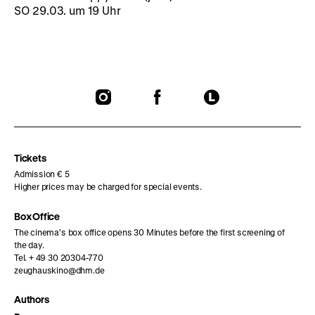
SO 29.03. um 19 Uhr
To
To
To
our
our
our
Instagram
Facebook
Letterboxd
page
page
page
Tickets
Admission € 5
Higher prices may be charged for special events.
Box Office
The cinema’s box office opens 30 Minutes before the first screening of
the day.
Tel. + 49 30 20304-770
zeughauskino@dhm.de
Authors