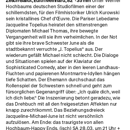
Zesch-Ballot, Edith Meinhard, 82’
·
35 mm
Unter Werner
Hochbaums deutschen Studiofilmen einer der
schillerndsten, für den Filmhistoriker Ulrich Kurowski
sein kristallines Chef d’Œuvre. Die Pariser Lebedame
Jacqueline Topelius heiratet den sittenstrengen
Diplomaten Michael Thomas, ihre bewegte
Vergangenheit will sie ihm verheimlichen. In der Not
gibt sie ihre brave Schwester June als die
stadtbekannt verruchte „J. Topelius“ aus. Der
wiederum gefällt Michael nicht schlecht. Die Dialoge
und Situationen spielen auf der Klaviatur der
Sophisticated Comedy, aber in den leeren Landhaus-
Fluchten und papierenen Montmartre-Idyllen hängen
tiefe Schatten. Der Ehemann durchschaut das
Rollenspiel der Schwestern schnell und geht zum
fürsorglichen Gegenangriff über: „Ich quäle dich, weil
ich dich liebe.“ Die Inszenierung betont geradezu, wie
das Drehbuch mit all den freigesetzten Affekten nur
knapp zurechtkommt. Das Beziehungsdreieck
Jacqueline-Michael-June ist nicht versöhnlich
aufzulösen. Am Ende: das traurigste von allen
Hochbaum-Happy Ends. (jsch) SA 28.03. um 21 Uhr +