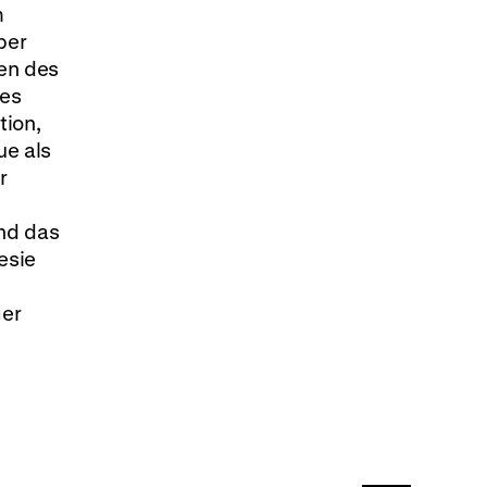
m
ber
den des
 es
tion,
ue als
r
und das
esie
ger