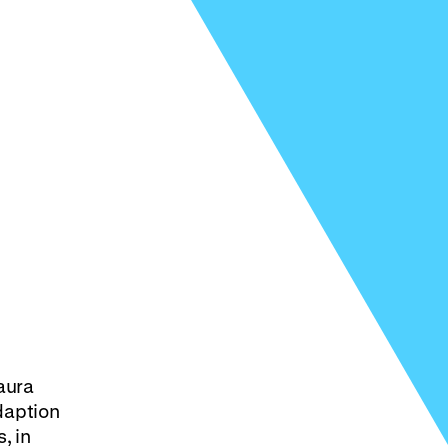
aura
aption
, in