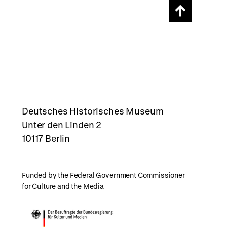
Scroll
page
back
to
top
rboxd
Deutsches Historisches Museum
Unter den Linden 2
10117 Berlin
Funded by the Federal Government Commissioner
for Culture and the Media