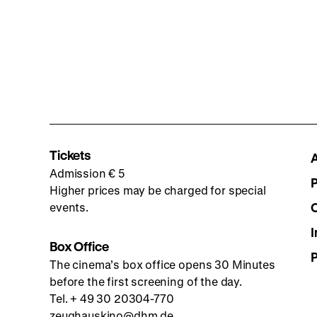
Tickets
Admission € 5
Higher prices may be charged for special
events.
I
Box Office
The cinema’s box office opens 30 Minutes
before the first screening of the day.
Tel. + 49 30 20304-770
zeughauskino@dhm.de