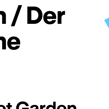
 / Der
me
n
et Garden