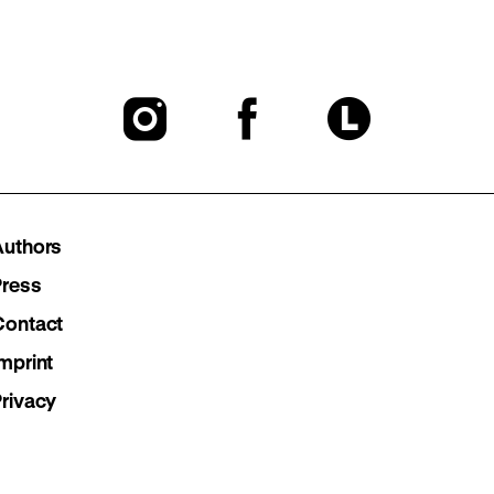
To
To
To
our
our
our
Instagram
Facebook
Lette
Authors
page
page
page
Press
Contact
mprint
Privacy