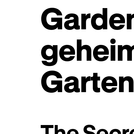
Garden
gehei
Garte
The Secr