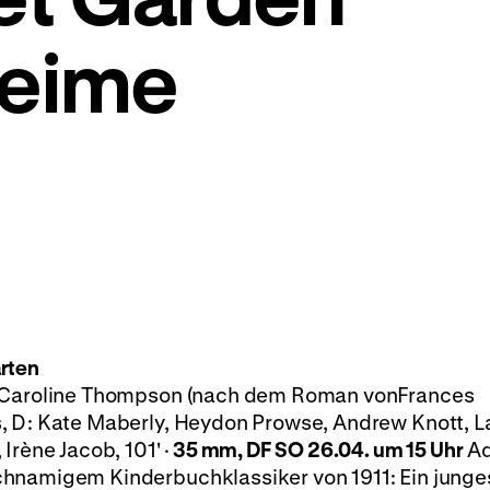
heime
rten
: Caroline Thompson (nach dem Roman vonFrances
, D: Kate Maberly, Heydon Prowse, Andrew Knott, L
Irène Jacob, 101' ·
35 mm, DF
SO 26.04. um 15 Uhr
Ad
hnamigem Kinderbuchklassiker von 1911: Ein junges