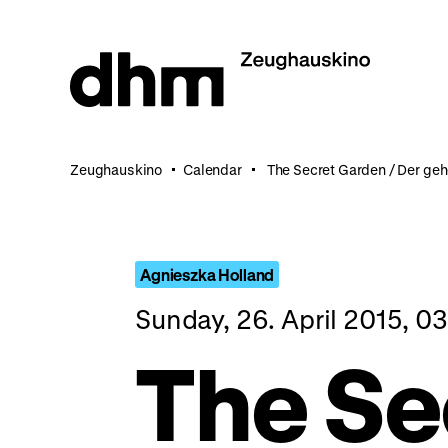
Jump
directly
to
the
page
contents
Zeughauskino
Calendar
The Secret Garden / Der ge
Agnieszka Holland
Sunday, 26. April 2015, 0
The Se