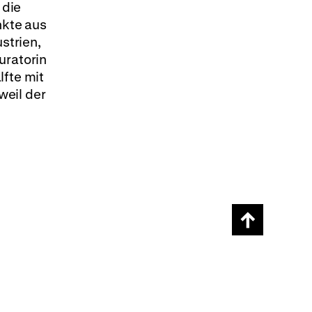
 die
nkte aus
strien,
uratorin
lfte mit
weil der
Scroll
page
back
to
top