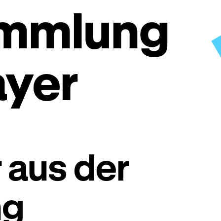
ammlung
yer
 aus der
ng