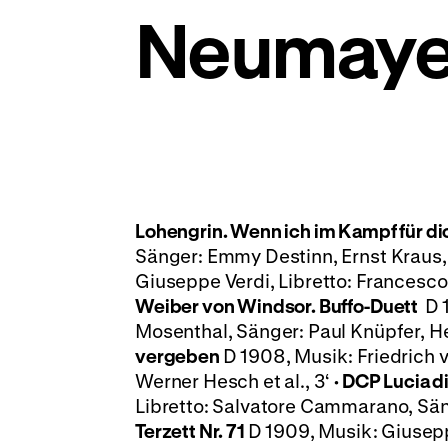
Neumaye
Lohengrin. Wenn ich im Kampf für di
Sänger: Emmy Destinn, Ernst Kraus,
Giuseppe Verdi, Libretto: Francesco
Weiber von Windsor. Buffo-Duett
D 
Mosenthal, Sänger: Paul Knüpfer, 
vergeben
D 1908, Musik: Friedrich v
Werner Hesch et al., 3‘
·
DCP
Lucia 
Libretto: Salvatore Cammarano, Sänge
Terzett Nr. 71
D 1909, Musik: Giusepp