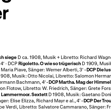
r
ch siege
D ca. 1908, Musik + Libretto: Richard Wagn
 4‘ · DCP
Rigoletto. O wie so trügerisch
D 1909, Musi
 Maria Piave, Sänger: Werner Alberti, 3‘
·
DCP
Die lu
1908, Musik: Otto Nicolai, Libretto: Salomon Herma
Hermann Bachmann, 4‘
·
DCP
Martha. Mag der Himmel 
on Flotow, Libretto: W. Friedrich, Sänger: Grete Fors
di Lammermoor. Sextett
D 1908, Musik: Gaetano Doni
r: Elise Elizza, Richard Mayr e al., 4’
·
DCP
Der Tro
e Verdi, Libretto: Salvatore Cammarano, Sänger: Fr