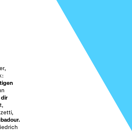
er,
k:
stigen
nn
dir
t,
zetti,
ubadour.
iedrich