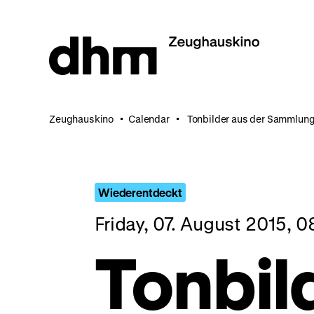
Jump
directly
to
the
page
contents
Zeughauskino
Calendar
Tonbilder aus der Sammlun
Wiederentdeckt
Friday, 07. August 2015, 
Tonbil