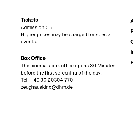
Tickets
Admission € 5
Higher prices may be charged for special
events.
I
Box Office
The cinema’s box office opens 30 Minutes
before the first screening of the day.
Tel. + 49 30 20304-770
zeughauskino@dhm.de