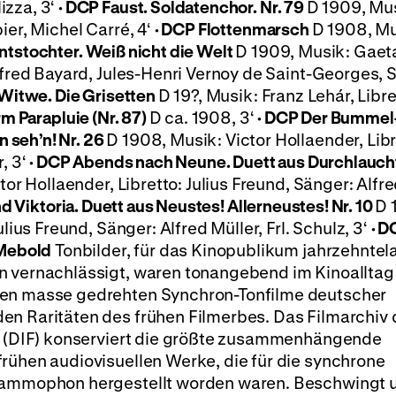
izza, 3‘
·
DCP
Faust. Soldatenchor. Nr. 79
D 1909, Mu
ier, Michel Carré, 4‘
·
DCP
Flottenmarsch
D 1908, Mu
tstochter. Weiß nicht die Welt
D 1909, Musik: Gaet
Alfred Bayard, Jules-Henri Vernoy de Saint-Georges, 
 Witwe. Die Grisetten
D 19?, Musik: Franz Lehár, Libre
m Parapluie (Nr. 87)
D ca. 1908, 3‘
·
DCP
Der Bummel
 seh’n! Nr. 26
D 1908, Musik: Victor Hollaender, Libr
, 3‘
·
DCP
Abends nach Neune. Duett aus Durchlauch
tor Hollaender, Libretto: Julius Freund, Sänger: Alfr
d Viktoria. Duett aus Neustes! Allerneustes! Nr. 10
D 
lius Freund, Sänger: Alfred Müller, Frl. Schulz, 3‘
·
D
 Mebold
Tonbilder, für das Kinopublikum jahrzehntel
n vernachlässigt, waren tonangebend im Kinoalltag
 en masse gedrehten Synchron-Tonfilme deutscher
en Raritäten des frühen Filmerbes. Das Filmarchiv 
rt (DIF) konserviert die größte zusammenhängende
rühen audiovisuellen Werke, die für die synchrone
Grammophon hergestellt worden waren. Beschwingt 