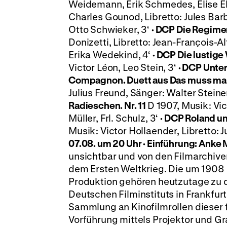
Weidemann, Erik Schmedes, Elise El
Charles Gounod, Libretto: Jules Barb
Otto Schwieker, 3‘
·
DCP
Die Regimen
Donizetti, Libretto: Jean-François-
Erika Wedekind, 4‘
·
DCP
Die lustige
Victor Léon, Leo Stein, 3‘
·
DCP
Unter
Compagnon. Duett aus Das muss man
Julius Freund, Sänger: Walter Steiner
Radieschen. Nr. 11
D 1907, Musik: Vic
Müller, Frl. Schulz, 3‘
·
DCP
Roland un
Musik: Victor Hollaender, Libretto: Ju
07.08. um 20 Uhr · Einführung: Anke
unsichtbar und von den Filmarchive
dem Ersten Weltkrieg. Die um 1908
Produktion gehören heutzutage zu d
Deutschen Filminstituts in Frankfu
Sammlung an Kinofilmrollen dieser f
Vorführung mittels Projektor und 