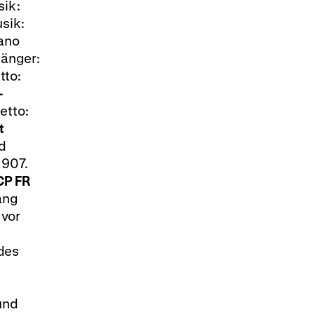
sik:
sik:
ano
Sänger:
tto:
-
etto:
t
ed
1907.
CP
FR
ang
 vor
des
und