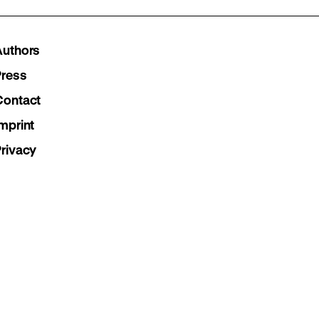
our
our
our
Instagram
Facebook
Lette
Authors
page
page
page
Press
Contact
mprint
Privacy