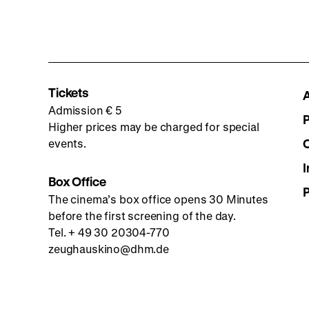
Tickets
Admission € 5
Higher prices may be charged for special
events.
I
Box Office
The cinema’s box office opens 30 Minutes
before the first screening of the day.
Tel. + 49 30 20304-770
zeughauskino@dhm.de