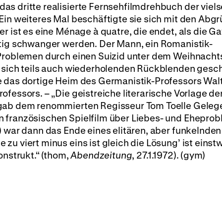
das dritte realisierte Fernsehfilmdrehbuch der viels
Ein weiteres Mal beschäftigte sie sich mit den Abg
r ist es eine Ménage à quatre, die endet, als die Ga
itig schwanger werden. Der Mann, ein Romanistik-
n Problemen durch einen Suizid unter dem Weihnach
, sich teils auch wiederholenden Rückblenden gesch
e das dortige Heim des Germanistik-Professors Wal
fessors. – „Die geistreiche literarische Vorlage de
 gab dem renommierten Regisseur Tom Toelle Gelege
 französischen Spielfilm über Liebes- und Ehepro
) war dann das Ende eines elitären, aber funkelnden
u viert minus eins ist gleich die Lösung’ ist einst
onstrukt.“ (thom,
Abendzeitung
, 27.1.1972). (gym)