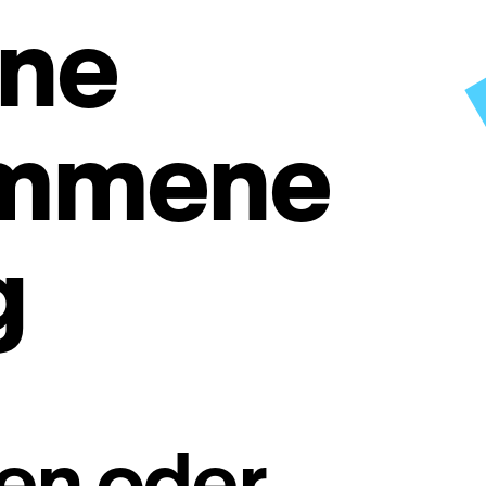
ine
ommene
g
en oder