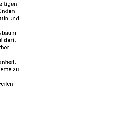
eitigen
ründen
ttin und
tsbaum.
ildert.
ther
r
nheit,
bleme zu
weilen