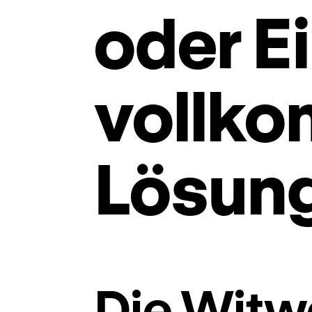
oder E
vollk
Lösun
Die Witw