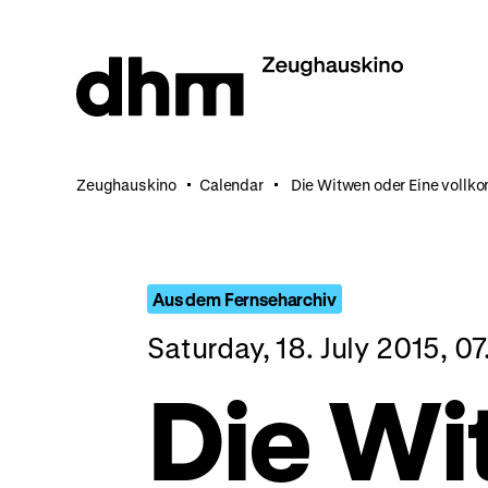
Jump
directly
to
the
page
contents
Zeughauskino
Calendar
Die Witwen oder Eine voll
Aus dem Fernseharchiv
Saturday, 18. July 2015, 
Die W