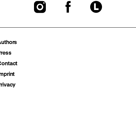
To
To
To
our
our
our
Instagram
Facebook
Lette
Authors
page
page
page
Press
Contact
mprint
Privacy