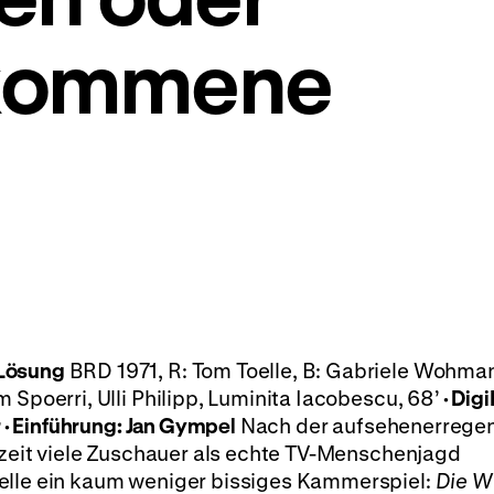
lkommene
 Lösung
BRD 1971, R: Tom Toelle, B: Gabriele Wohman
 Spoerri, Ulli Philipp, Luminita Iacobescu, 68’
·
Digi
r
·
Einführung: Jan Gympel
Nach der aufsehenerrege
erzeit viele Zuschauer als echte TV-Menschenjagd
elle ein kaum weniger bissiges Kammerspiel:
Die W