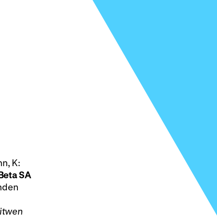
n, K:
Beta
SA
nden
itwen