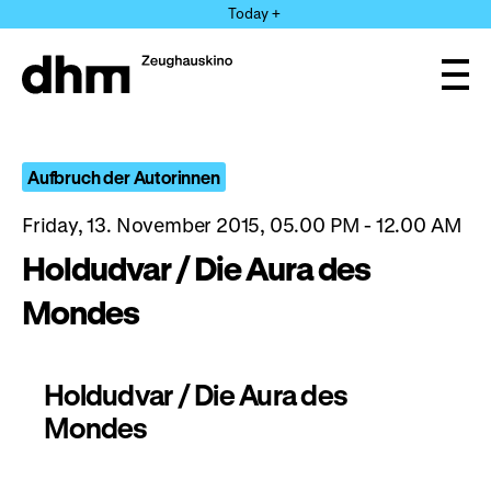
Jump
Today +
directly
to
the
Ope
page
and
clos
contents
the
navi
Aufbruch der Autorinnen
Friday, 13. November 2015, 05.00 PM - 12.00 AM
Holdudvar / Die Aura des
Mondes
Holdudvar / Die Aura des
Mondes