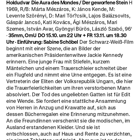
Holdudvar
Die Aura des Mondes / Der geworfene Stein
H
1969, R/B: Márta Mészáros, K: János Kende, M:
Levente Szörényi, D: Mari Tör?csik, Lajos Balázsovits,
Gáspár Jancsó, Kati Kovács, Ági Mészáros, Mari
Szemes, István Avar, Gyöngyi Bürös, László Szabó, 96‘
·
35mm, OmU
DO 15.10. um 22 Uhr + FR 13.11. um 18.30
Uhr
·
Einführung: Sabine Schöbel
Der Schwarz-Weiß-Film
beginnt mit einer Szene, die an Bilder der
amerikanischen Präsidentenwitwe Jackie Kennedy
erinnern. Eine junge Frau mit Stiefeln, kurzem
Mäntelchen und einem Trauerschleier schreitet über
ein Flugfeld und nimmt eine Urne entgegen. Es ist eine
Vertreterin der Eliten der Volksrepublik Ungarn, die hier
die Trauerfeierlichkeiten um ihren verstorbenen Mann
absolviert. Der Tod des ungeliebten Gatten ist für Edit
eine Wende. Sie fordert eine stattliche Ansammlung
von Herren in Anzug und Krawatte auf, sich aus
dessen Bücherregalen eine Erinnerung mitzunehmen.
An die Freundinnen verschenkt sie die modischen, im
Ausland erstandenen Kleider. Und sie ist
entschlossen, auch auf Haus und Rente zu verzichten,