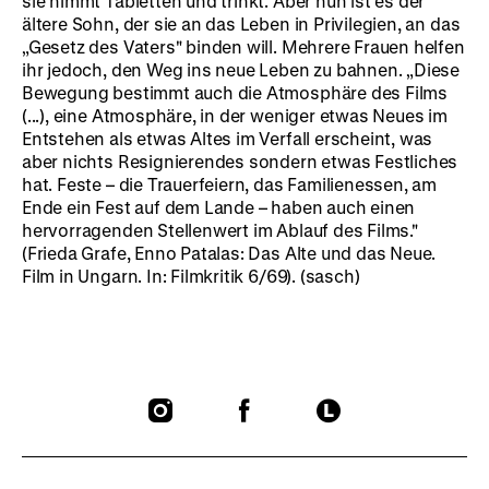
sie nimmt Tabletten und trinkt. Aber nun ist es der
ältere Sohn, der sie an das Leben in Privilegien, an das
„Gesetz des Vaters" binden will. Mehrere Frauen helfen
ihr jedoch, den Weg ins neue Leben zu bahnen. „Diese
Bewegung bestimmt auch die Atmosphäre des Films
(...), eine Atmosphäre, in der weniger etwas Neues im
Entstehen als etwas Altes im Verfall erscheint, was
aber nichts Resignierendes sondern etwas Festliches
hat. Feste – die Trauerfeiern, das Familienessen, am
Ende ein Fest auf dem Lande – haben auch einen
hervorragenden Stellenwert im Ablauf des Films."
(Frieda Grafe, Enno Patalas: Das Alte und das Neue.
Film in Ungarn. In: Filmkritik 6/69). (sasch)
To
To
To
our
our
our
Instagram
Facebook
Letterboxd