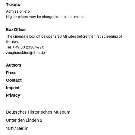
page
page
page
Tickets
Admission € 5
Higher prices may be charged for special events.
Box Office
The cinema’s box office opens 30 Minutes before the first screening of
the day.
Tel. + 49 30 20304-770
zeughauskino@dhm.de
Authors
Press
Contact
Imprint
Privacy
Deutsches Historisches Museum
Unter den Linden 2
10117 Berlin