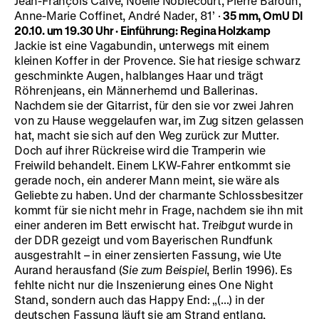
Jean-François Calvé, Noëlle Noblecourt, Pierre Barouh,
Anne-Marie Coffinet, André Nader, 81’ ·
35 mm, OmU
DI
20.10. um 19.30 Uhr · Einführung: Regina Holzkamp
Jackie ist eine Vagabundin, unterwegs mit einem
kleinen Koffer in der Provence. Sie hat riesige schwarz
geschminkte Augen, halblanges Haar und trägt
Röhrenjeans, ein Männerhemd und Ballerinas.
Nachdem sie der Gitarrist, für den sie vor zwei Jahren
von zu Hause weggelaufen war, im Zug sitzen gelassen
hat, macht sie sich auf den Weg zurück zur Mutter.
Doch auf ihrer Rückreise wird die Tramperin wie
Freiwild behandelt. Einem LKW-Fahrer entkommt sie
gerade noch, ein anderer Mann meint, sie wäre als
Geliebte zu haben. Und der charmante Schlossbesitzer
kommt für sie nicht mehr in Frage, nachdem sie ihn mit
einer anderen im Bett erwischt hat.
Treibgut
wurde in
der DDR gezeigt und vom Bayerischen Rundfunk
ausgestrahlt – in einer zensierten Fassung, wie Ute
Aurand herausfand (
Sie zum Beispiel
, Berlin 1996). Es
fehlte nicht nur die Inszenierung eines One Night
Stand, sondern auch das Happy End: „(...) in der
deutschen Fassung läuft sie am Strand entlang,