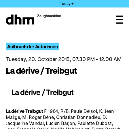
Jump
Today +
directly
to
the
Ope
page
and
clos
contents
the
navi
Aufbruch der Autorinnen
Tuesday, 20. October 2015, 07.30 PM - 12.00 AM
La dérive / Treibgut
La dérive / Treibgut
La
d
érive
Treibgut
F 1964, R/B: Paule Delsol, K: Jean
Malige, M: Roger Bène, Christian Donnadieu, D:
Jacqueline Vandal, Lucien Barjon, Paulette Dubost,