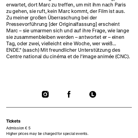
erwartet, dort Marc zu treffen, um mit ihm nach Paris
zu gehen, sie ruft, kein Marc kommt, der Film ist aus.
Zu meiner großen Überraschung bei der
Pressevorführung [der Originalfassung] erscheint
Marc – sie umarmen sich und auf ihre Frage, wie lange
sie zusammenbleiben werden – antwortet er – einen
Tag, oder zwei, vielleicht eine Woche, wer weiß...
ENDE." (sasch) Mit freundlicher Unterstützung des
Centre national du cinéma et de l'image animée (CNC).
To
To
To
our
our
our
Instagram
Facebook
Letterboxd
page
page
page
Tickets
Admission € 5
Higher prices may be charged for special events.