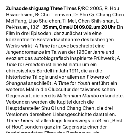
Zui hao de shi guang
Three Times
F/RC 2005, R: Hou
Hsiao-hsien, B: Chu Tien-wen, D: Shu Qi, Chang Chen,
Mei Fang, Liao Shu-chen, Ti Mei, Chen Shih-shan, Li
Pei-hsuan, 132’ ·
35 mm, OmeU
DI 09.02. um 20 Uhr
Ein
Film in drei Episoden, der zunächst wie eine
konzentrierte Bestandsaufnahme des bisherigen
Werks wirkt:
A Time for Love
beschreibt eine
Jungendromanze im Taiwan der 1960er Jahre und
evoziert das autobiografisch inspirierte Frühwerk;
A
Time for Freedom
ist eine Miniatur um ein
chinesisches Bordell im Jahr 1911, die an die
historische Trilogie und vor allem an
Flowers of
Shanghai
anschließt;
A Time for Youth
entführt ein
weiteres Mal in die Clubcultur der taiwanesischen
Gegenwart, die bereits
Millennium Mambo
erkundete.
Verbunden werden die Kapitel durch die
Hauptdarsteller Shu Qi und Chang Chen, die drei
Versionen derselben Liebesgeschichte darstellen.
Three Times
ist allerdings keineswegs bloß ein „Best
of Hou”, sondern ganz im Gegensatz einer der
faszinierendsten Filme des Regisseurs, ein