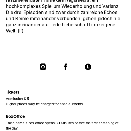
hochkomplexes Spiel um Wiederholung und Varianz.
Die drei Episoden sind zwar durch zahlreiche Echos
und Reime miteinander verbunden, gehen jedoch nie
ganz ineinander auf. Jede Liebe schafft ihre eigene
Welt. (lf)
To
To
To
our
our
our
Instagram
Facebook
Letterboxd
page
page
page
Tickets
Admission € 5
Higher prices may be charged for special events.
Box Office
The cinema’s box office opens 30 Minutes before the first screening of
the day.