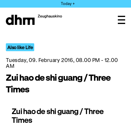
Jump
Today +
directly
to
the
Ope
page
and
clos
contents
the
navi
Also like Life
Tuesday, 09. February 2016, 08.00 PM - 12.00
AM
Zui hao de shi guang / Three
Times
Zui hao de shi guang / Three
Times