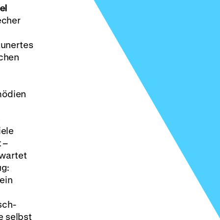
el
echer
aunertes
schen
mödien
s
iele
 –
rwartet
ug:
ein
sch-
e selbst