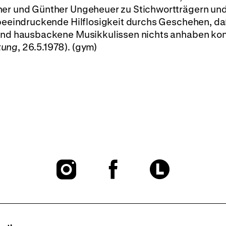
ner und Günther Ungeheuer zu Stichwortträgern und
l beeindruckende Hilflosigkeit durchs Geschehen, d
 und hausbackene Musikkulissen nichts anhaben kon
tung
, 26.5.1978). (gym)
To
To
To
our
our
our
Instagram
Facebook
Lette