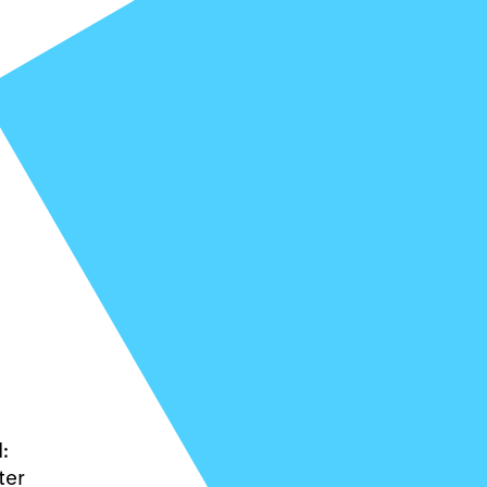
:
ter