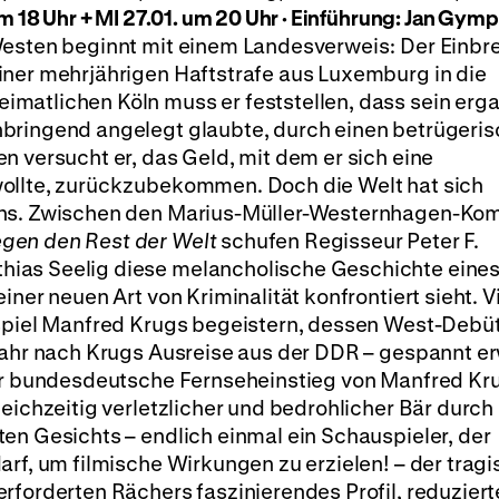
m 18 Uhr + MI 27.01. um 20 Uhr · Einführung: Jan Gymp
Westen beginnt mit einem Landesverweis: Der Einbr
iner mehrjährigen Haftstrafe aus Luxemburg in die
matlichen Köln muss er feststellen, dass sein erg
bringend angelegt glaubte, durch einen betrügeri
n versucht er, das Geld, mit dem er sich eine
wollte, zurückzubekommen. Doch die Welt hat sich
ens. Zwischen den Marius-Müller-Westernhagen-Ko
gen den Rest der Welt
schufen Regisseur Peter F.
ias Seelig diese melancholische Geschichte eine
iner neuen Art von Kriminalität konfrontiert sieht. V
uspiel Manfred Krugs begeistern, dessen West-Debüt
 Jahr nach Krugs Ausreise aus der DDR – gespannt e
der bundesdeutsche Fernseheinstieg von Manfred Kr
eichzeitig verletzlicher und bedrohlicher Bär durch 
en Gesichts – endlich einmal ein Schauspieler, der
arf, um filmische Wirkungen zu erzielen! – der tragi
rforderten Rächers faszinierendes Profil, reduziert