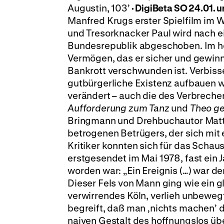
Augustin, 103’
· DigiBeta
SO 24.01. u
Manfred Krugs erster Spielfilm im 
und Tresorknacker Paul wird nach e
Bundesrepublik abgeschoben. Im hei
Vermögen, das er sicher und gewinn
Bankrott verschwunden ist. Verbisse
gutbürgerliche Existenz aufbauen 
verändert – auch die des Verbrech
Aufforderung zum Tanz
und
Theo ge
Bringmann und Drehbuchautor Matth
betrogenen Betrügers, der sich mit e
Kritiker konnten sich für das Scha
erstgesendet im Mai 1978, fast ein
worden war: „Ein Ereignis (…) war 
Dieser Fels von Mann ging wie ein gl
verwirrendes Köln, verlieh unbewegt
begreift, daß man ‚nichts machen’ d
naiven Gestalt des hoffnungslos übe