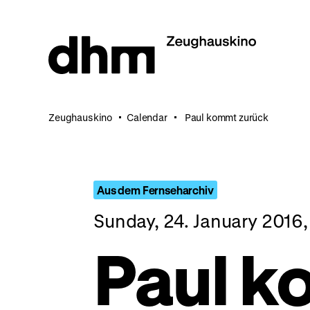
Jump
directly
to
the
page
contents
Zeughauskino
Calendar
Paul kommt zurück
Aus dem Fernseharchiv
Sunday, 24. January 2016
Paul 