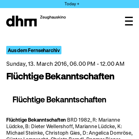
Jump
Today +
directly
to
the
Ope
page
and
clos
contents
the
navi
Aus dem Fernseharchiv
Sunday, 13. March 2016, 06.00 PM - 12.00 AM
Flüchtige Bekanntschaften
Flüchtige Bekanntschaften
Flüchtige Bekanntschaften
BRD 1982, R: Marianne
Lüdcke, B: Dieter Wellershoff, Marianne Lüdcke, K:
Michael Steinke, Christoph Gies, D: Angelica Domröse,