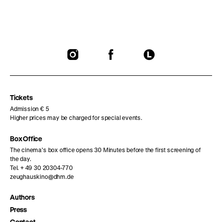
To
To
To
our
our
our
Instagram
Facebook
Letterboxd
page
page
page
Tickets
Admission € 5
Higher prices may be charged for special events.
Box Office
The cinema’s box office opens 30 Minutes before the first screening of
the day.
Tel. + 49 30 20304-770
zeughauskino@dhm.de
Authors
Press
Contact