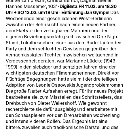
Günter Lamprecht, Christa Berndl, Dagmar Biener,
Hannes Messemer, 103’
· DigiBeta
FR 11.03. um 18.30
Uhr + SO 13.03. um 18 Uhr · Einführung: Jan Gympel
Das
Wochenende einer geschiedenen West-Berlinerin
zwischen der Sehnsucht nach einem neuen Partner,
dem Ekel vor den verfügbaren Männern und der
eigenen Beziehungsunfähigkeit, zwischen One Night
Stand, Lokalbesuchen, einer aus dem Ruder laufenden
Party und dem schlechten Gewissen gegenüber der
vernachlässigten Tochter. Inzwischen weitgehend in
Vergessenheit geraten, war Marianne Lüdcke (1943-
1999) in den siebziger und achtziger Jahren eine der
wichtigsten deutschen Filmemacherinnen. Direkt vor
Flüchtige Begegnungen
hatte sie mit der dreiteiligen
Adaption von Leonie Ossowskis Jugendproblemroman
Die große Flatter
Aufsehen erregt. Für ihr neues Projekt
bearbeitete sie, zum Missfallen des Schriftstellers, das
Drehbuch von Dieter Wellershoff. Wie gewohnt
recherchierte sie dafür ausgiebig und erarbeitete mit
den Schauspielern vor den Dreharbeiten wochenlang
und intensiv deren Rollen. Das Ergebnis ist eine
bittere, zuweilen auch tragikomische Darstellung des