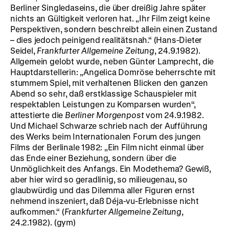
Berliner Singledaseins, die über dreißig Jahre später
nichts an Gültigkeit verloren hat. „Ihr Film zeigt keine
Perspektiven, sondern beschreibt allein einen Zustand
– dies jedoch peinigend realitätsnah.“ (Hans-Dieter
Seidel,
Frankfurter Allgemeine Zeitung
, 24.9.1982).
Allgemein gelobt wurde, neben Günter Lamprecht, die
Hauptdarstellerin: „Angelica Domröse beherrschte mit
stummem Spiel, mit verhaltenen Blicken den ganzen
Abend so sehr, daß erstklassige Schauspieler mit
respektablen Leistungen zu Komparsen wurden“,
attestierte die
Berliner Morgenpost
vom 24.9.1982.
Und Michael Schwarze schrieb nach der Aufführung
des Werks beim Internationalen Forum des jungen
Films der Berlinale 1982: „Ein Film nicht einmal über
das Ende einer Beziehung, sondern über die
Unmöglichkeit des Anfangs. Ein Modethema? Gewiß,
aber hier wird so geradlinig, so milieugenau, so
glaubwürdig und das Dilemma aller Figuren ernst
nehmend inszeniert, daß Déja-vu-Erlebnisse nicht
aufkommen.“ (
Frankfurter Allgemeine Zeitung
,
24.2.1982). (gym)