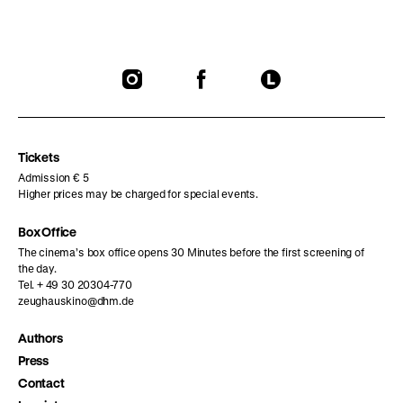
To
To
To
our
our
our
Instagram
Facebook
Letterboxd
page
page
page
Tickets
Admission € 5
Higher prices may be charged for special events.
Box Office
The cinema’s box office opens 30 Minutes before the first screening of
the day.
Tel. + 49 30 20304-770
zeughauskino@dhm.de
Authors
Press
Contact