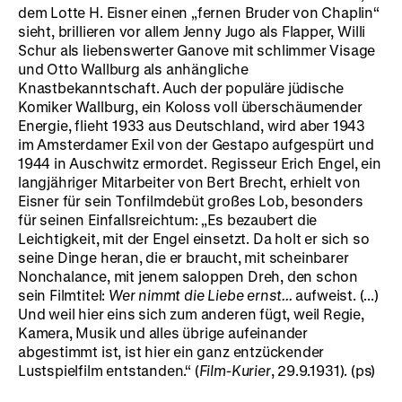
dem Lotte H. Eisner einen „fernen Bruder von Chaplin“
sieht, brillieren vor allem Jenny Jugo als Flapper, Willi
Schur als liebenswerter Ganove mit schlimmer Visage
und Otto Wallburg als anhängliche
Knastbekanntschaft. Auch der populäre jüdische
Komiker Wallburg, ein Koloss voll überschäumender
Energie, flieht 1933 aus Deutschland, wird aber 1943
im Amsterdamer Exil von der Gestapo aufgespürt und
1944 in Auschwitz ermordet. Regisseur Erich Engel, ein
langjähriger Mitarbeiter von Bert Brecht, erhielt von
Eisner für sein Tonfilmdebüt großes Lob, besonders
für seinen Einfallsreichtum: „Es bezaubert die
Leichtigkeit, mit der Engel einsetzt. Da holt er sich so
seine Dinge heran, die er braucht, mit scheinbarer
Nonchalance, mit jenem saloppen Dreh, den schon
sein Filmtitel:
Wer nimmt die Liebe ernst...
aufweist. (...)
Und weil hier eins sich zum anderen fügt, weil Regie,
Kamera, Musik und alles übrige aufeinander
abgestimmt ist, ist hier ein ganz entzückender
Lustspielfilm entstanden.“ (
Film-Kurier
, 29.9.1931). (ps)