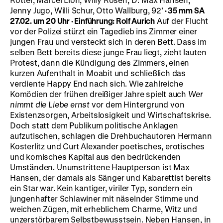
Jenny Jugo, Willi Schur, Otto Wallburg, 92’
· 35 mm
SA
27.02. um 20 Uhr · Einführung: Rolf Aurich
Auf der Flucht
vor der Polizei stürzt ein Tagedieb ins Zimmer einer
jungen Frau und versteckt sich in deren Bett. Dass im
selben Bett bereits diese junge Frau liegt, zieht lauten
Protest, dann die Kündigung des Zimmers, einen
kurzen Aufenthalt in Moabit und schließlich das
verdiente Happy End nach sich. Wie zahlreiche
Komödien der frühen dreißiger Jahre spielt auch
Wer
nimmt die Liebe ernst
vor dem Hintergrund von
Existenzsorgen, Arbeitslosigkeit und Wirtschaftskrise.
Doch statt dem Publikum politische Anklagen
aufzutischen, schlagen die Drehbuchautoren Hermann
Kosterlitz und Curt Alexander poetisches, erotisches
und komisches Kapital aus den bedrückenden
Umständen. Unumstrittene Hauptperson ist Max
Hansen, der damals als Sänger und Kabarettist bereits
ein Star war. Kein kantiger, viriler Typ, sondern ein
jungenhafter Schlawiner mit näselnder Stimme und
weichen Zügen, mit erheblichem Charme, Witz und
unzerstörbarem Selbstbewusstsein. Neben Hansen, in