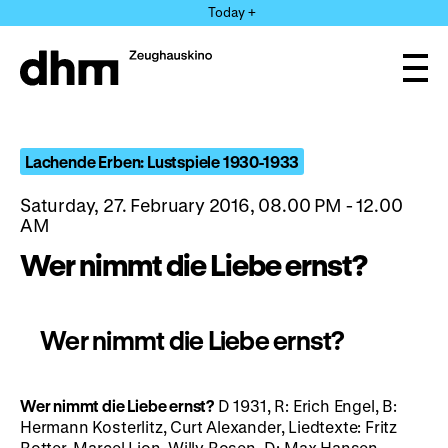
Jump
Today +
directly
to
the
Ope
page
and
clos
contents
the
navi
Lachende Erben: Lustspiele 1930-1933
Saturday, 27. February 2016, 08.00 PM - 12.00
AM
Wer nimmt die Liebe ernst?
Wer nimmt die Liebe ernst?
Wer nimmt die Liebe ernst?
D 1931, R: Erich Engel, B:
Hermann Kosterlitz, Curt Alexander, Liedtexte: Fritz
Rotter, Marcel Lion, Willy Rosen, D: Max Hansen,