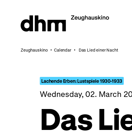
Jump
directly
to
the
page
contents
Zeughauskino
Calendar
Das Lied einer Nacht
Lachende Erben: Lustspiele 1930-1933
Wednesday, 02. March 20
Das Li