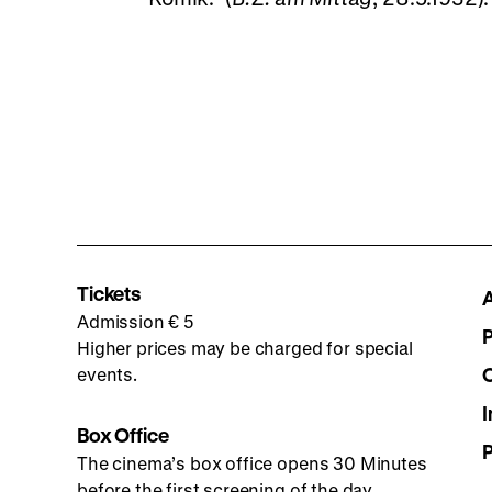
Tickets
Admission € 5
Higher prices may be charged for special
events.
I
Box Office
The cinema’s box office opens 30 Minutes
before the first screening of the day.