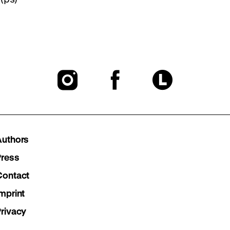
To
To
To
our
our
our
Instagram
Facebook
Lette
Authors
page
page
page
Press
Contact
mprint
Privacy