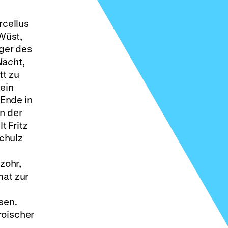
rcellus
 Wüst,
ger des
Nacht
,
tt zu
 ein
Ende in
n der
t Fritz
chulz
zohr,
at zur
sen.
roischer