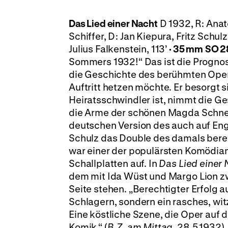
Das Lied einer Nacht
D 1932, R: Anat
Schiffer, D: Jan Kiepura, Fritz Schu
Julius Falkenstein, 113’
·
35 mm
SO 28
Sommers 1932!“ Das ist die Progno
die Geschichte des berühmten Operns
Auftritt hetzen möchte. Er besorgt 
Heiratsschwindler ist, nimmt die G
die Arme der schönen Magda Schneide
deutschen Version des auch auf Eng
Schulz das Double des damals berei
war einer der populärsten Komödian
Schallplatten auf. In
Das Lied einer
dem mit Ida Wüst und Margo Lion 
Seite stehen. „Berechtigter Erfolg a
Schlagern, sondern ein rasches, wit
Eine köstliche Szene, die Oper auf
Komik.“ (
B.Z. am Mittag
, 28.5.1932).