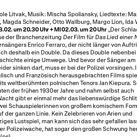
ole Litvak, Musik: Mischa Spoliansky, Liedtexte: Ma
lz, Magda Schneider, Otto Wallburg, Margo Lion, Ida
.02. um 20.30 Uhr + MI 02.03. um 20 Uhr
„Der Schla
se der Branchenzeitung
Der Film
für
Das Lied einer 
ängers Enrico Ferraro, der nicht länger von Auftri
sich deshalb ein Double. Da dieses Double nebenbei
eschichte einige Umwege. Und bevor der Sänger am 
r sinken darf, muss er bei der Polizei vorsingen. I
lisch und Französisch herausgebrachten Films spiel
ts weltberühmten polnischen Tenors Jan Kiepura. S
ten der frühen 1930er Jahre und nahm selbst auch
 Nacht
gibt er einmal mehr das liebenswürdige Schlit
zwei Schauspielerinnen von großem komischem Form
uf der ganzen Linie. Kein Zelebrieren von Arien und
ziges Lustspiel, man kann sich das sehr gefallen las
 der Polizeiwache, hat sogar den großen Schwung he
 (ps)