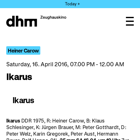
Jump
Today +
directly
to
the
Ope
page
and
clos
contents
the
navi
Heiner Carow
Saturday, 16. April 2016, 07.00 PM - 12.00 AM
Ikarus
Ikarus
Ikarus
DDR 1975, R: Heiner Carow, B: Klaus
Schlesinger, K: Jürgen Brauer, M: Peter Gotthardt, D:
Peter Welz, Karin Gregorek, Peter Aust, Hermann