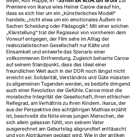
Beyer, Rolf Hoppe, 91'
·
35 mm
SA 16.04. um 19 Uhr
Zur
Premiere von
Ikarus
wies Heiner Carow darauf hin,
dass es sich hier um ein „künstlerisches Modell“
handele, „nicht etwa um ein emotionales Äußern in
Sachen Scheidung oder Pädagogik“. Mit einer solchen
„Klarstellung“ trat der Regisseur von vornherein dem
Vorwurf entgegen, der Film sehe im Alltag der
realsozialistischen Gesellschaft nur Kälte und
Einsamkeit und entwerfe das Szenario einer
vollkommenen Entfremdung. Zugleich beharrte Carow
auf seinem Standpunkt, dass das Ideal einer
freundlichen Welt auch in der DDR noch längst nicht
erreicht sei. Solidarität, Verständnis und Güte müssten
zu allgemeinen Tugenden werden, es bedürfe dringend
auch einer Revolution der Gefühle. Carow misst die
moralische Integrität der Gesellschaft, ihren ethischen
Reifegrad, am Verhältnis zu ihren Kindern.
Ikarus
, der
aus der Perspektive des achtjährigen Mathias erzählt
ist, beschreibt die Nöte eines jungen Menschen, der
sich allein gelassen fühlt, von seinem Vater
ausgerechnet am Geburtstag abgrundtief enttäuscht
und von Alpträumen geplagt wird. Wie in der antiken