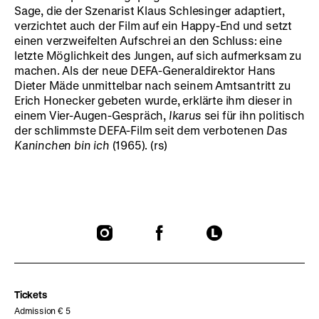
Sage, die der Szenarist Klaus Schlesinger adaptiert,
verzichtet auch der Film auf ein Happy-End und setzt
einen verzweifelten Aufschrei an den Schluss: eine
letzte Möglichkeit des Jungen, auf sich aufmerksam zu
machen. Als der neue DEFA-Generaldirektor Hans
Dieter Mäde unmittelbar nach seinem Amtsantritt zu
Erich Honecker gebeten wurde, erklärte ihm dieser in
einem Vier-Augen-Gespräch,
Ikarus
sei für ihn politisch
der schlimmste DEFA-Film seit dem verbotenen
Das
Kaninchen bin ich
(1965). (rs)
To
To
To
our
our
our
Instagram
Facebook
Letterboxd
page
page
page
Tickets
Admission € 5