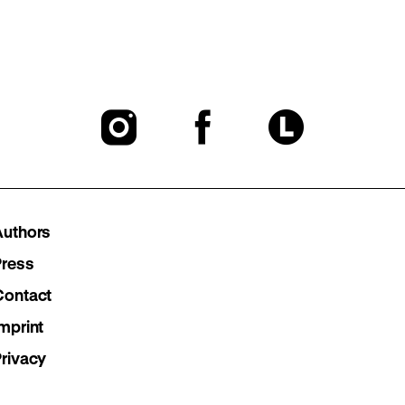
To
To
To
our
our
our
Instagram
Facebook
Lette
Authors
page
page
page
Press
Contact
mprint
Privacy