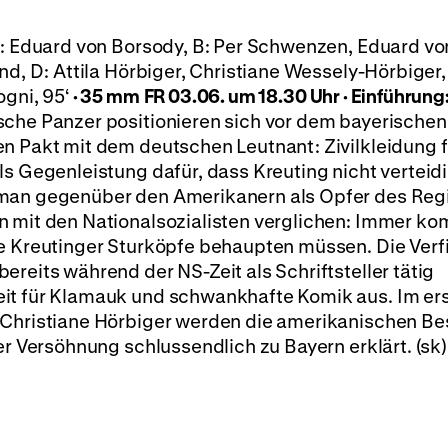
: Eduard von Borsody, B: Per Schwenzen, Eduard vo
nd, D: Attila Hörbiger, Christiane Wessely-Hörbiger
ogni, 95‘
·
35 mm
FR 03.06. um 18.30 Uhr
·
Einführung:
che Panzer positionieren sich vor dem bayerischen 
n Pakt mit dem deutschen Leutnant: Zivilkleidung f
s Gegenleistung dafür, dass Kreuting nicht verteidi
 man gegenüber den Amerikanern als Opfer des Reg
n mit den Nationalsozialisten verglichen: Immer k
ie Kreutinger Sturköpfe behaupten müssen. Die Ver
reits während der NS-Zeit als Schriftsteller tätig
eit für Klamauk und schwankhafte Komik aus. Im er
 Christiane Hörbiger werden die amerikanischen Be
er Versöhnung schlussendlich zu Bayern erklärt. (sk)