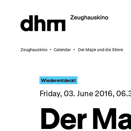
Jump
directly
to
the
page
contents
Zeughauskino
Calendar
Der Major und die Stiere
Wiederentdeckt
Friday, 03. June 2016, 06
Der Ma