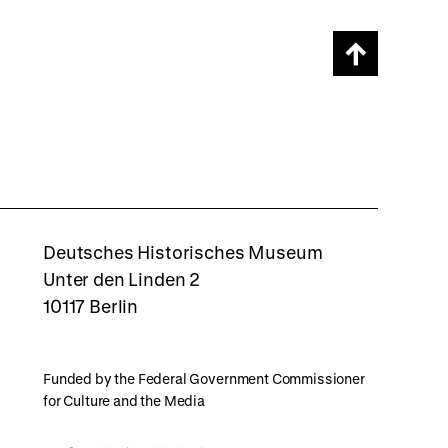
Scroll
page
back
to
top
rboxd
Deutsches Historisches Museum
Unter den Linden 2
10117 Berlin
Funded by the Federal Government Commissioner
for Culture and the Media