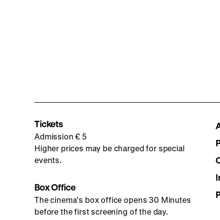
Tickets
Admission € 5
Higher prices may be charged for special
events.
I
Box Office
The cinema’s box office opens 30 Minutes
before the first screening of the day.