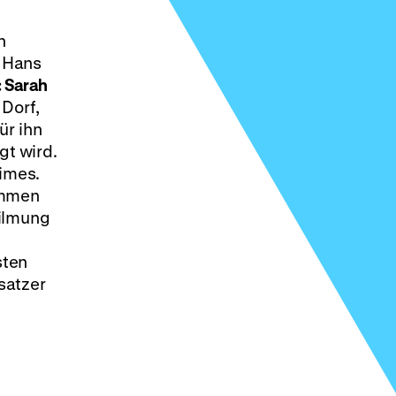
n
, Hans
 Sarah
Dorf,
ür ihn
gt wird.
imes.
ommen
filmung
sten
satzer