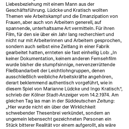
Liebesbeziehung mit einem Mann aus der
Geschäftsführung. Lüdcke und Kratisch wollten
Themen wie Arbeitskampf und die Emanzipation von
Frauen, aber auch von Arbeitern generell, auf
spannende, unterhaltsame Art vermitteln. Für ihren
Film, für den sie über ein Jahr lang recherchiert und
nicht nur mit Arbeiterinnen und Arbeitern gesprochen,
sondern auch selbst eine Zeitlang in einer Fabrik
gearbeitet hatten, ernteten sie fast einhellig Lob: „In
keiner Dokumentation, keinem anderen Fernsehfilm
wurde bisher die stumpfsinnige, nervenzerrüttende
Fließbandarbeit der Leichtlohngruppen, denen
ausschließlich weibliche Arbeitskräfte angehören,
derart beklemmend authentisch vorgeführt, wie in
diesem Spiel von Marianne Lüdcke und Ingo Kratisch.“,
schrieb der
Kölner Stadt-Anzeiger
vom 14.2.1974. Am
gleichen Tag las man in der
Süddeutschen Zeitung
:
„Hier wurde nicht ein über der Wirklichkeit
schwebender Thesenbrei verkündet, sondern an
ungemein lebensecht gezeichneten Personen ein
Stück bitterer Realität vor einem aufgerollt, als wäre