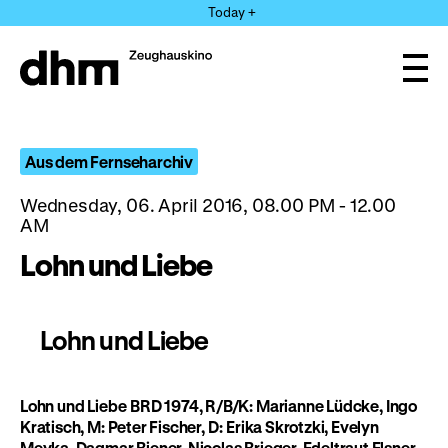
Jump
Today +
directly
to
the
Ope
page
and
clos
contents
the
navi
Aus dem Fernseharchiv
Wednesday, 06. April 2016, 08.00 PM - 12.00
AM
Lohn und Liebe
Lohn und Liebe
Lohn und Liebe
BRD 1974, R/B/K: Marianne Lüdcke, Ingo
Kratisch, M: Peter Fischer, D: Erika Skrotzki, Evelyn
Meyka, Dagmar Biener, Nicolas Brieger, Edeltraut Elsner,