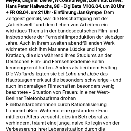
Hans Peter Hallwachs, 98’
·
DigiBeta
MI 06.04. um 20 Uhr
+ FR 08.04. um 21 Uhr
·
Einführung: Jan Gympel
Dem
Zeitgeist gemäß, war die Beschäftigung mit der
„Arbeitswelt“ und dem Leben von Arbeitern ein
wichtiges Thema in der bundesdeutschen Film- und
insbesondere der Fernsehfilmproduktion der siebziger
Jahre. Auch in ihrem zweiten abendfüllenden Werk
widmeten sich ihm Marianne Lüdcke und Ingo
Kratisch, die sich während ihres Studiums an der
Deutschen Film- und Fernsehakademie Berlin
kennengelernt hatten. Anders als bei ihrem Erstling
Die Wollands
legten sie bei
Lohn und Liebe
das
Hauptaugenmerk auf die besonders schwierige – und
auch im damaligen Filmschaffen besonders wenig
beachtete – Situation von Frauen: In einer West-
Berliner Telefonbaufirma drohen
Fließbandarbeiterinnen durch Rationalisierung
Lohneinbußen. Während eine gestandene Frau
mittleren Alters versucht, dies im Betriebsrat zu
verhindern, träumt eine junge, naive Kollegin von der
Verbesserung ihrer Lebenssituation durch die