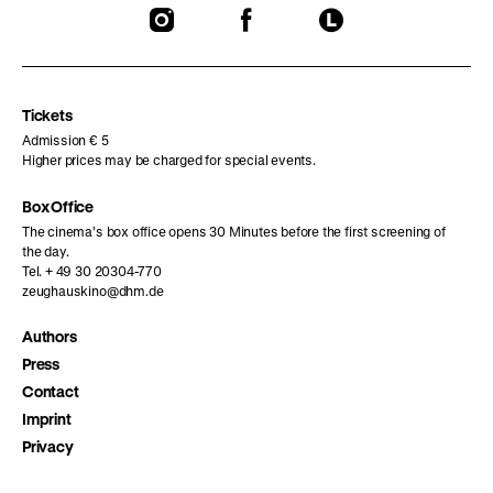
To
To
To
our
our
our
Instagram
Facebook
Letterboxd
page
page
page
Tickets
Admission € 5
Higher prices may be charged for special events.
Box Office
The cinema’s box office opens 30 Minutes before the first screening of
the day.
Tel. + 49 30 20304-770
zeughauskino@dhm.de
Authors
Press
Contact
Imprint
Privacy