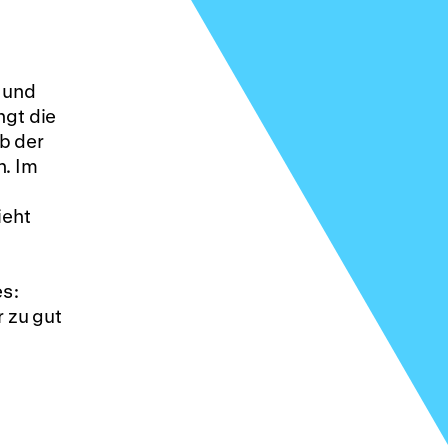
 und
ngt die
b der
n. Im
ieht
es:
r zu gut