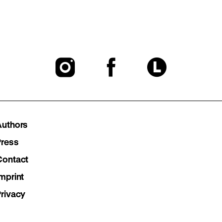
To
To
To
our
our
our
Instagram
Facebook
Lette
Authors
page
page
page
Press
Contact
mprint
Privacy