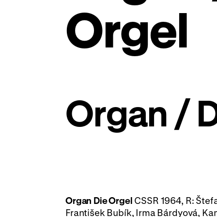
Orgel
Organ / D
Organ
Die Orgel
CSSR 1964, R: Štefa
František Bubík, Irma Bárdyová, K