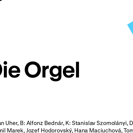
ie Orgel
n Uher, B: Alfonz Bednár, K: Stanislav Szomolányi, D
amil Marek, Jozef Hodorovský, Hana Maciuchová, To