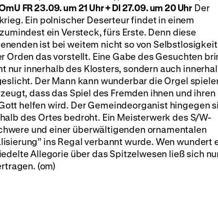
 OmU
FR 23.09. um 21 Uhr + DI 27.09. um 20 Uhr
Der
rieg. Ein polnischer Deserteur findet in einem
 zumindest ein Versteck, fürs Erste. Denn diese
nenden ist bei weitem nicht so von Selbstlosigkeit
r Orden das vorstellt. Eine Gabe des Gesuchten bri
nur innerhalb des Klosters, sondern auch innerhal
geslicht. Der Mann kann wunderbar die Orgel spiele
rzeugt, dass das Spiel des Fremden ihnen und ihren
ott helfen wird. Der Gemeindeorganist hingegen s
halb des Ortes bedroht. Ein Meisterwerk des S/W-
chwere und einer überwältigenden ornamentalen
isierung” ins Regal verbannt wurde. Wen wundert 
edelte Allegorie über das Spitzelwesen ließ sich nu
ertragen. (om)