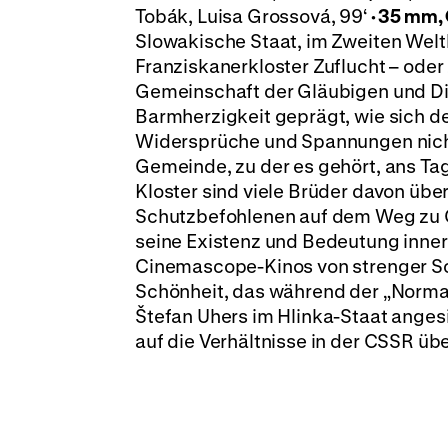
Tobák, Luisa Grossová, 99‘
·
35 mm,
Slowakische Staat, im Zweiten Weltk
Franziskanerkloster Zuflucht – oder
Gemeinschaft der Gläubigen und Die
Barmherzigkeit geprägt, wie sich de
Widersprüche und Spannungen nicht 
Gemeinde, zu der es gehört, ans Ta
Kloster sind viele Brüder davon übe
Schutzbefohlenen auf dem Weg zu G
seine Existenz und Bedeutung inner
Cinemascope-Kinos von strenger S
Schönheit, das während der „Normal
Štefan Uhers im Hlinka-Staat angesi
auf die Verhältnisse in der CSSR üb