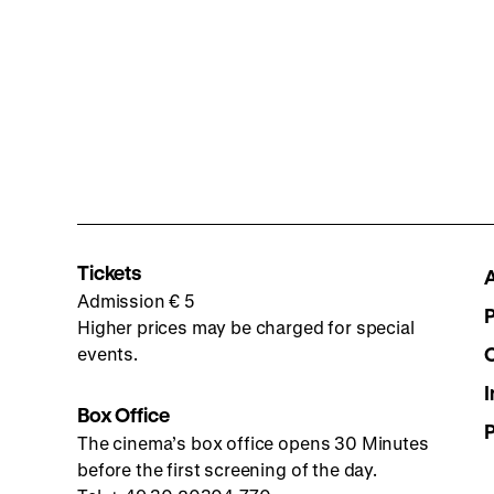
Tickets
Admission € 5
Higher prices may be charged for special
events.
I
Box Office
The cinema’s box office opens 30 Minutes
before the first screening of the day.