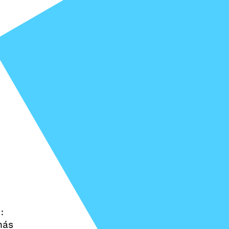
:
más