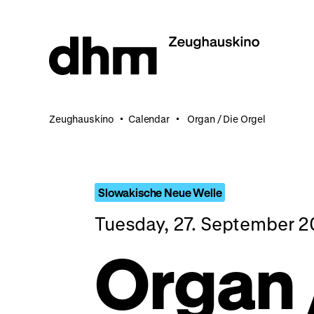
Jump
directly
to
the
page
contents
Zeughauskino
Calendar
Organ / Die Orgel
Slowakische Neue Welle
Tuesday, 27. September 2
Organ 