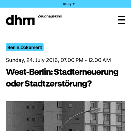
Jump
Today +
directly
to
the
Ope
page
and
clos
contents
the
navi
Berlin.Dokument
Sunday, 24. July 2016, 07.00 PM - 12.00 AM
West-Berlin: Stadterneuerung
oder Stadtzerstörung?