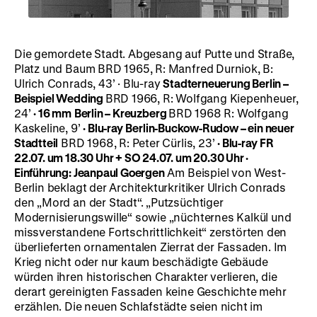
Die gemordete Stadt. Abgesang auf Putte und Straße,
Platz und Baum BRD 1965, R: Manfred Durniok, B:
Ulrich Conrads, 43’ · Blu-ray
Stadterneuerung Berlin –
Beispiel Wedding
BRD 1966, R: Wolfgang Kiepenheuer,
24’
· 16 mm
Berlin – Kreuzberg
BRD 1968 R: Wolfgang
Kaskeline, 9’
· Blu-ray
Berlin-Buckow-Rudow – ein neuer
Stadtteil
BRD 1968, R: Peter Cürlis, 23’
· Blu-ray
FR
22.07. um 18.30 Uhr + SO 24.07. um 20.30 Uhr
·
Einführung: Jeanpaul Goergen
Am Beispiel von West-
Berlin beklagt der Architekturkritiker Ulrich Conrads
den „Mord an der Stadt“. „Putzsüchtiger
Modernisierungswille“ sowie „nüchternes Kalkül und
missverstandene Fortschrittlichkeit“ zerstörten den
überlieferten ornamentalen Zierrat der Fassaden. Im
Krieg nicht oder nur kaum beschädigte Gebäude
würden ihren historischen Charakter verlieren, die
derart gereinigten Fassaden keine Geschichte mehr
erzählen. Die neuen Schlafstädte seien nicht im