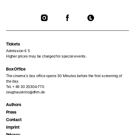
To
To
To
our
our
our
Instagram
Facebook
Letterboxd
page
page
page
Tickets
Admission € 5
Higher prices may be charged for special events.
Box Office
The cinema’s box office opens 30 Minutes before the first screening of
the day.
Tel. + 49 30 20304-770
zeughauskino@dhm.de
Authors
Press
Contact
Imprint
Privacy