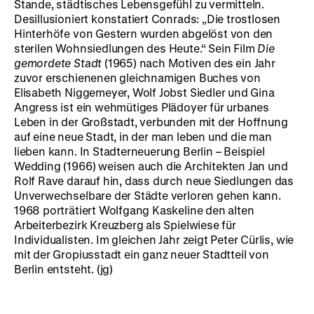
Stande, städtisches Lebensgefühl zu vermitteln.
Desillusioniert konstatiert Conrads: „Die trostlosen
Hinterhöfe von Gestern wurden abgelöst von den
sterilen Wohnsiedlungen des Heute.“ Sein Film
Die
gemordete Stadt
(1965) nach Motiven des ein Jahr
zuvor erschienenen gleichnamigen Buches von
Elisabeth Niggemeyer, Wolf Jobst Siedler und Gina
Angress ist ein wehmütiges Plädoyer für urbanes
Leben in der Großstadt, verbunden mit der Hoffnung
auf eine neue Stadt, in der man leben und die man
lieben kann. In Stadterneuerung Berlin – Beispiel
Wedding (1966) weisen auch die Architekten Jan und
Rolf Rave darauf hin, dass durch neue Siedlungen das
Unverwechselbare der Städte verloren gehen kann.
1968 porträtiert Wolfgang Kaskeline den alten
Arbeiterbezirk Kreuzberg als Spielwiese für
Individualisten. Im gleichen Jahr zeigt Peter Cürlis, wie
mit der Gropiusstadt ein ganz neuer Stadtteil von
Berlin entsteht. (jg)