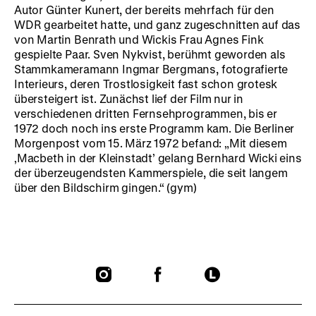
Autor Günter Kunert, der bereits mehrfach für den
WDR gearbeitet hatte, und ganz zugeschnitten auf das
von Martin Benrath und Wickis Frau Agnes Fink
gespielte Paar. Sven Nykvist, berühmt geworden als
Stammkameramann Ingmar Bergmans, fotografierte
Interieurs, deren Trostlosigkeit fast schon grotesk
übersteigert ist. Zunächst lief der Film nur in
verschiedenen dritten Fernsehprogrammen, bis er
1972 doch noch ins erste Programm kam. Die Berliner
Morgenpost vom 15. März 1972 befand: „Mit diesem
‚Macbeth in der Kleinstadt’ gelang Bernhard Wicki eins
der überzeugendsten Kammerspiele, die seit langem
über den Bildschirm gingen.“ (gym)
To
To
To
our
our
our
Instagram
Facebook
Letterboxd