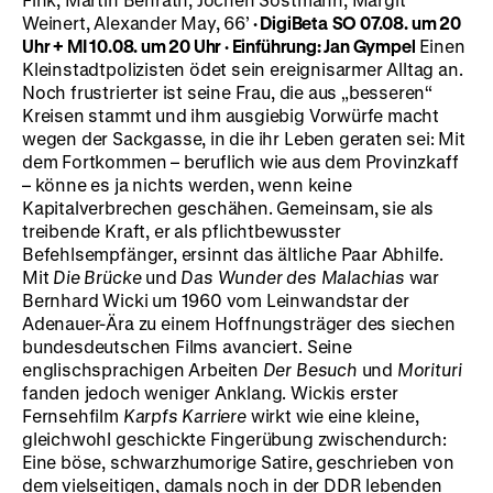
Weinert, Alexander May, 66’
· DigiBeta
SO 07.08. um 20
Uhr + MI 10.08. um 20 Uhr · Einführung: Jan Gympel
Einen
Kleinstadtpolizisten ödet sein ereignisarmer Alltag an.
Noch frustrierter ist seine Frau, die aus „besseren“
Kreisen stammt und ihm ausgiebig Vorwürfe macht
wegen der Sackgasse, in die ihr Leben geraten sei: Mit
dem Fortkommen – beruflich wie aus dem Provinzkaff
– könne es ja nichts werden, wenn keine
Kapitalverbrechen geschähen. Gemeinsam, sie als
treibende Kraft, er als pflichtbewusster
Befehlsempfänger, ersinnt das ältliche Paar Abhilfe.
Mit
Die Brücke
und
Das Wunder des Malachias
war
Bernhard Wicki um 1960 vom Leinwandstar der
Adenauer-Ära zu einem Hoffnungsträger des siechen
bundesdeutschen Films avanciert. Seine
englischsprachigen Arbeiten
Der Besuch
und
Morituri
fanden jedoch weniger Anklang. Wickis erster
Fernsehfilm
Karpfs Karriere
wirkt wie eine kleine,
gleichwohl geschickte Fingerübung zwischendurch:
Eine böse, schwarzhumorige Satire, geschrieben von
dem vielseitigen, damals noch in der DDR lebenden