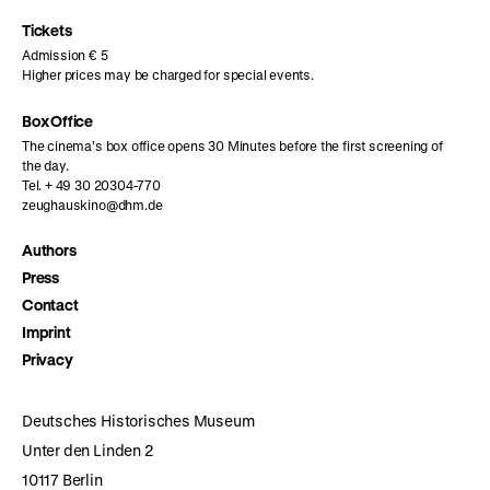
page
page
page
Tickets
Admission € 5
Higher prices may be charged for special events.
Box Office
The cinema’s box office opens 30 Minutes before the first screening of
the day.
Tel. + 49 30 20304-770
zeughauskino@dhm.de
Authors
Press
Contact
Imprint
Privacy
Deutsches Historisches Museum
Unter den Linden 2
10117 Berlin