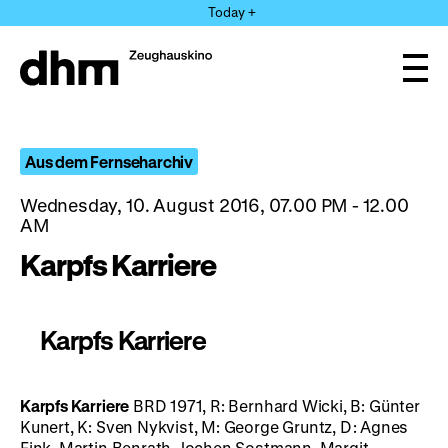
Jump
Today +
directly
to
the
Ope
page
and
clos
contents
the
navi
Aus dem Fernseharchiv
Wednesday, 10. August 2016, 07.00 PM - 12.00
AM
Karpfs Karriere
Karpfs Karriere
Karpfs Karriere
BRD 1971, R: Bernhard Wicki, B: Günter
Kunert, K: Sven Nykvist, M: George Gruntz, D: Agnes
Fink, Martin Benrath, Jochen Sostmann, Margit