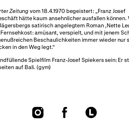
rter Zeitung
vom 18.4.1970 begeistert: „Franz Josef
eschäft hätte kaum ansehnlicher ausfallen können.
o Jägersbergs satirisch angelegtem Roman ‚Nette Le
 Fernsehkost: amüsant, verspielt, und mit jenem Sc
 genußreichen Beschaulichkeiten immer wieder nur 
ken in den Weg legt.“
endfüllende Spielfilm Franz-Josef Spiekers sein: Er s
iten auf Bali. (gym)
To
To
To
our
our
our