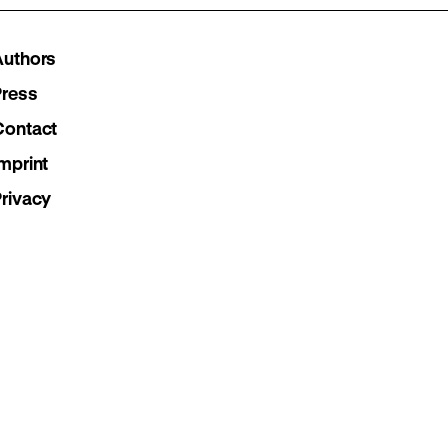
Instagram
Facebook
Lette
Authors
page
page
page
Press
Contact
mprint
Privacy