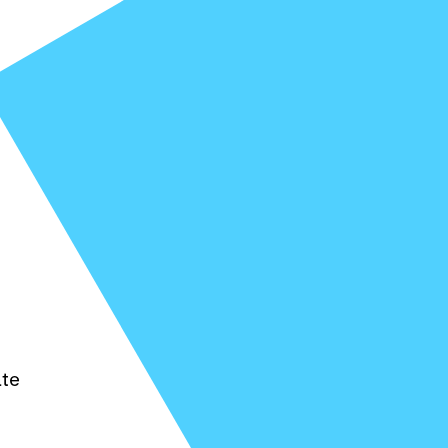
n
ate