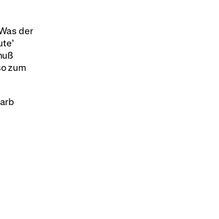
 Was der
ute’
huß
so zum
tarb