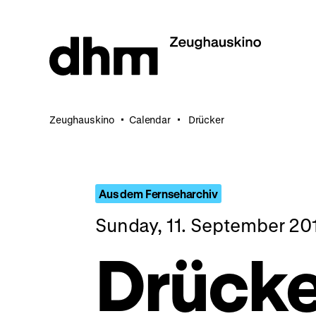
Jump
directly
to
the
page
contents
Zeughauskino
Calendar
Drücker
Aus dem Fernseharchiv
Sunday, 11. September 20
Drücke