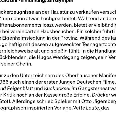
0.30 Uhr · Einführung: Jan Gympel
Druckerzeugnisse an der Haustür zu verkaufen versuc
e Mann schon etwas hochgearbeitet. Während andere
ftenabonnements loszuwerden, bietet er vielbändi
 bei vereinbarten Hausbesuchen. Ein solcher führt i
e Eigenheimsiedlung in der Provinz. Während des l
Hugo heftig mit dessen aufgeweckter Teenagertochte
rgleichsweise alt und spießig fühlt. In die Handlun
ückblenden, die Hugos Werdegang zeigen, sein Ver
 seiner Chefin.
nur zu den Unterzeichnern des Oberhausener Manifes
1966 auch einen der ersten Jungen Deutschen Filme.
und Feigenblatt
und
Kuckucksei im Gangsternest
wa
r Kritik noch an der Kasse große Erfolge.
Drücker
wa
toff. Allerdings schrieb Spieker mit Otto Jägersbe
iographisch inspirierten Vorlage
Nette Leute
, das