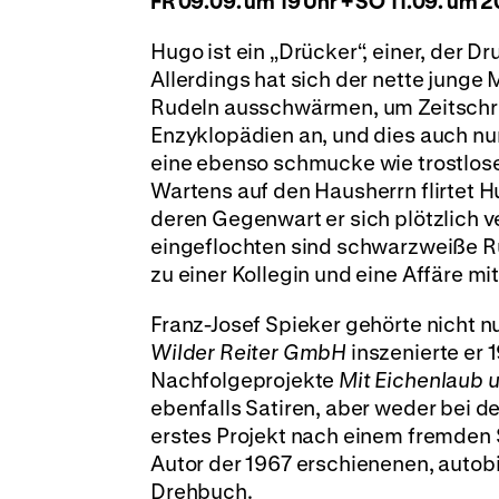
FR 09.09. um 19 Uhr + SO 11.09. um 2
Hugo ist ein „Drücker“, einer, der 
Allerdings hat sich der nette jung
Rudeln ausschwärmen, um Zeitschri
Enzyklopädien an, und dies auch nur
eine ebenso schmucke wie trostlos
Wartens auf den Hausherrn flirtet 
deren Gegenwart er sich plötzlich ve
eingeflochten sind schwarzweiße R
zu einer Kollegin und eine Affäre mit
Franz-Josef Spieker gehörte nicht 
Wilder Reiter GmbH
inszenierte er 
Nachfolgeprojekte
Mit Eichenlaub 
ebenfalls Satiren, aber weder bei de
erstes Projekt nach einem fremden S
Autor der 1967 erschienenen, autob
Drehbuch.