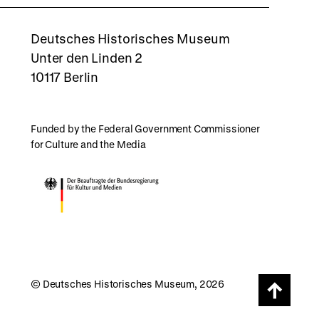
rboxd
Deutsches Historisches Museum
Unter den Linden 2
10117 Berlin
Funded by the Federal Government Commissioner
for Culture and the Media
© Deutsches Historisches Museum, 2026
Scroll
page