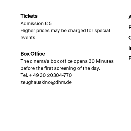
Tickets
Admission € 5
Higher prices may be charged for special
events.
I
Box Office
The cinema’s box office opens 30 Minutes
before the first screening of the day.
Tel. + 49 30 20304-770
zeughauskino@dhm.de