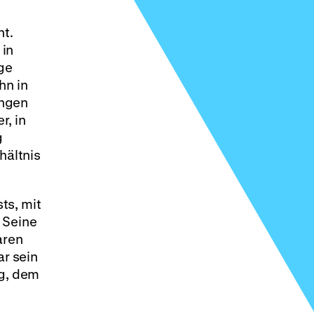
ht.
 in
ge
hn in
angen
r, in
g
hältnis
ts, mit
 Seine
ren
r sein
rg, dem