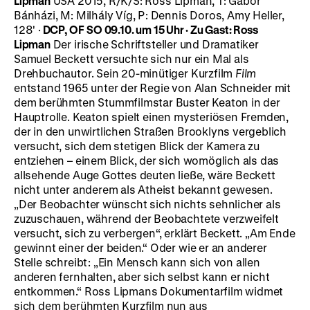
Lipman
USA 2015, R/K/S: Ross Lipman, T: Gábor
Bánházi, M: Milhály Víg, P: Dennis Doros, Amy Heller,
128' ·
DCP, OF
SO 09.10. um 15 Uhr
· Zu Gast: Ross
Lipman
Der irische Schriftsteller und Dramatiker
Samuel Beckett versuchte sich nur ein Mal als
Drehbuchautor. Sein 20-minütiger Kurzfilm
Film
entstand 1965 unter der Regie von Alan Schneider mit
dem berühmten Stummfilmstar Buster Keaton in der
Hauptrolle. Keaton spielt einen mysteriösen Fremden,
der in den unwirtlichen Straßen Brooklyns vergeblich
versucht, sich dem stetigen Blick der Kamera zu
entziehen – einem Blick, der sich womöglich als das
allsehende Auge Gottes deuten ließe, wäre Beckett
nicht unter anderem als Atheist bekannt gewesen.
„Der Beobachter wünscht sich nichts sehnlicher als
zuzuschauen, während der Beobachtete verzweifelt
versucht, sich zu verbergen“, erklärt Beckett. „Am Ende
gewinnt einer der beiden.“ Oder wie er an anderer
Stelle schreibt: „Ein Mensch kann sich von allen
anderen fernhalten, aber sich selbst kann er nicht
entkommen.“ Ross Lipmans Dokumentarfilm widmet
sich dem berühmten Kurzfilm nun aus