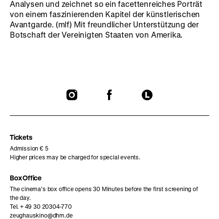
Analysen und zeichnet so ein facettenreiches Porträt
von einem faszinierenden Kapitel der künstlerischen
Avantgarde. (mlf) Mit freundlicher Unterstützung der
Botschaft der Vereinigten Staaten von Amerika.
To
To
To
our
our
our
Instagram
Facebook
Letterboxd
page
page
page
Tickets
Admission € 5
Higher prices may be charged for special events.
Box Office
The cinema’s box office opens 30 Minutes before the first screening of
the day.
Tel. + 49 30 20304-770
zeughauskino@dhm.de