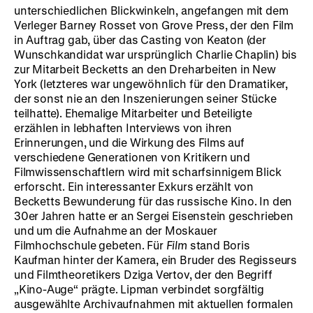
unterschiedlichen Blickwinkeln, angefangen mit dem
Verleger Barney Rosset von Grove Press, der den Film
in Auftrag gab, über das Casting von Keaton (der
Wunschkandidat war ursprünglich Charlie Chaplin) bis
zur Mitarbeit Becketts an den Dreharbeiten in New
York (letzteres war ungewöhnlich für den Dramatiker,
der sonst nie an den Inszenierungen seiner Stücke
teilhatte). Ehemalige Mitarbeiter und Beteiligte
erzählen in lebhaften Interviews von ihren
Erinnerungen, und die Wirkung des Films auf
verschiedene Generationen von Kritikern und
Filmwissenschaftlern wird mit scharfsinnigem Blick
erforscht. Ein interessanter Exkurs erzählt von
Becketts Bewunderung für das russische Kino. In den
30er Jahren hatte er an Sergei Eisenstein geschrieben
und um die Aufnahme an der Moskauer
Filmhochschule gebeten. Für
Film
stand Boris
Kaufman hinter der Kamera, ein Bruder des Regisseurs
und Filmtheoretikers Dziga Vertov, der den Begriff
„Kino-Auge“ prägte. Lipman verbindet sorgfältig
ausgewählte Archivaufnahmen mit aktuellen formalen