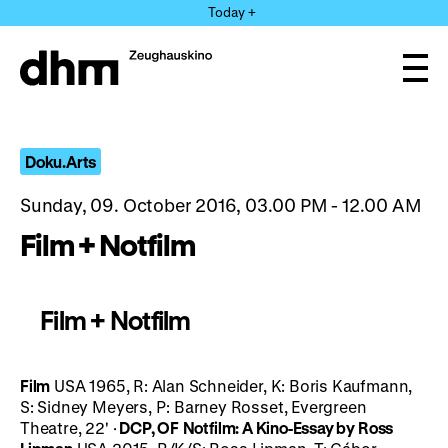
Jump
Today +
directly
to
the
Ope
page
and
clos
contents
the
navi
Doku.Arts
Sunday, 09. October 2016, 03.00 PM - 12.00 AM
Film + Notfilm
Film + Notfilm
Film
USA 1965, R: Alan Schneider, K: Boris Kaufmann,
S: Sidney Meyers, P: Barney Rosset, Evergreen
Theatre, 22' ·
DCP, OF
Notfilm: A Kino-Essay by Ross