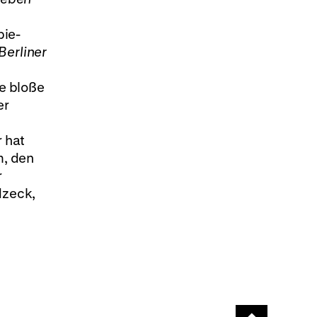
pie-
Berliner
e bloße
er
 hat
m, den
r
dzeck,