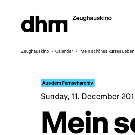
Jump
directly
to
the
page
contents
Zeughauskino
Calendar
Mein schönes kurzes Leben
Aus dem Fernseharchiv
Sunday, 11. December 201
Mein 