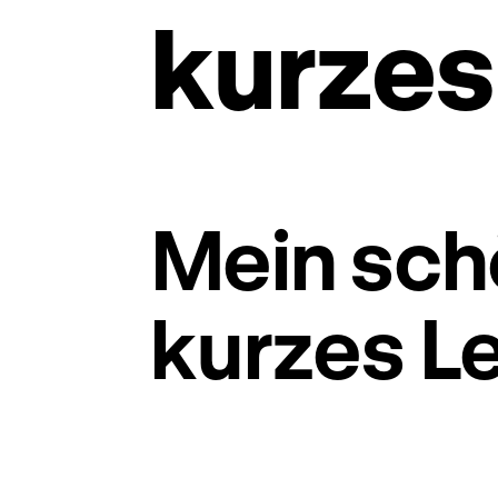
kurzes
Mein sc
kurzes L