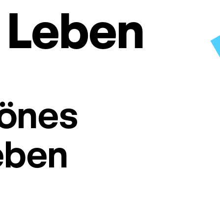
 Leben
hönes
eben