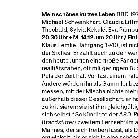
Mein schönes kurzes Leben
BRD 1970
Michael Schwankhart, Claudia Littma
Theobald, Sylvia Kekulé, Eva Pampuc
20.30 Uhr + MI 14.12. um 20 Uhr / Ei
Klaus Lemke, Jahrgang 1940, ist nic
der Sixties. Er zählt auch zu den w
den heute Jungen eine große Fangeme
realitätsnahen, oft mit geringem B
Puls der Zeit hat. Vor fast einem ha
Andere würden ihn als Gammler beze
messen, mit der Mischa nichts mehr z
außerhalb dieser Gesellschaft, er ha
zu kritisieren: sie ist ihm gleichgültig
sich selbst.“ So kündigte der
ARD-Pr
Brandstifter
) zweitem Fernsehfilm a
Mannes, der sich treiben lässt, al
entwickelt, als er sich in eine schö