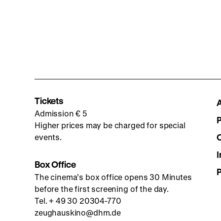
Tickets
Admission € 5
Higher prices may be charged for special
events.
I
Box Office
The cinema’s box office opens 30 Minutes
before the first screening of the day.
Tel. + 49 30 20304-770
zeughauskino@dhm.de