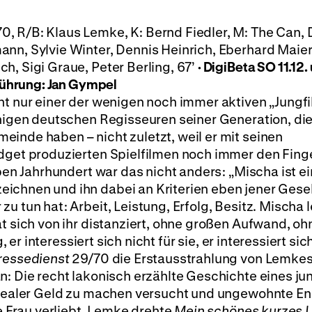
, R/B: Klaus Lemke, K: Bernd Fiedler, M: The Can, 
nn, Sylvie Winter, Dennis Heinrich, Eberhard Maier
h, Sigi Graue, Peter Berling, 67’
· DigiBeta
SO 11.12.
nführung: Jan Gympel
ht nur einer der wenigen noch immer aktiven „Jungf
enigen deutschen Regisseuren seiner Generation, die
inde haben – nicht zuletzt, weil er mit seinen
udget produzierten Spielfilmen noch immer den Fing
lben Jahrhundert war das nicht anders: „Mischa ist ei
ichnen und ihn dabei an Kriterien eben jener Gese
u tun hat: Arbeit, Leistung, Erfolg, Besitz. Mischa 
t sich von ihr distanziert, ohne großen Aufwand, oh
, er interessiert sich nicht für sie, er interessiert sic
essedienst
29/70 die Erstausstrahlung von Lemkes
n: Die recht lakonisch erzählte Geschichte eines j
s Dealer Geld zu machen versucht und ungewohnte En
ne Frau verliebt. Lemke drehte
Mein schönes kurzes 