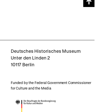
Scroll
page
back
to
top
rboxd
Deutsches Historisches Museum
Unter den Linden 2
10117 Berlin
Funded by the Federal Government Commissioner
for Culture and the Media