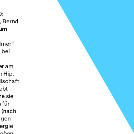
D:
, Bernd
 um
ilmer“
 bei
er am
n Hip.
llschaft
lebt
ne sie
h für
 (nach
ungen
ergie
Leben