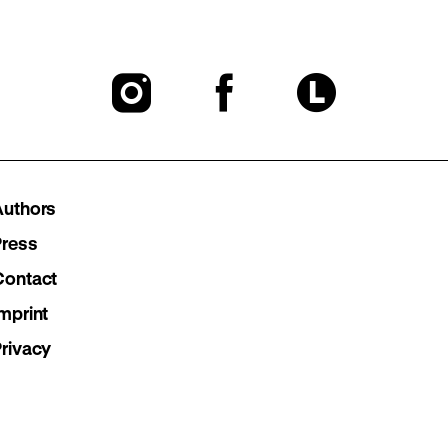
To
To
To
our
our
our
Instagram
Facebook
Lette
Authors
page
page
page
Press
Contact
mprint
Privacy