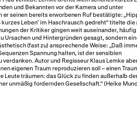
unden und Bekannten vor der Kamera und unter
er seinen bereits erworbenen Ruf bestätigte: „Hip
 kurzes Leben’ im Haschrausch gedreht“ titelte die
ungen der Kritiker gingen weit auseinander, häufig
zu Ursachen und Hintergründen gesagt, sondern ein
f ästhetisch (fast zu) ansprechende Weise: „Daß imm
 Sequenzen Spannung halten, ist der sensiblen
u verdanken. Autor und Regisseur Klaus Lemke aber
seinen eigenen Traum reproduzieren soll – einen Trau
e Leute träumen: das Glück zu finden außerhalb de
er unmäßig fordernden Gesellschaft.“ (Heike Mun