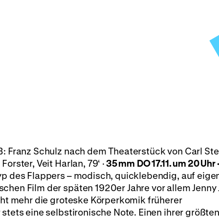
B: Franz Schulz nach dem Theaterstück von Carl St
orster, Veit Harlan, 79‘ ·
35 mm
DO 17.11. um 20 Uhr 
p des Flappers – modisch, quicklebendig, auf eige
schen Film der späten 1920er Jahre vor allem Jenny
icht mehr die groteske Körperkomik früherer
stets eine selbstironische Note. Einen ihrer größte