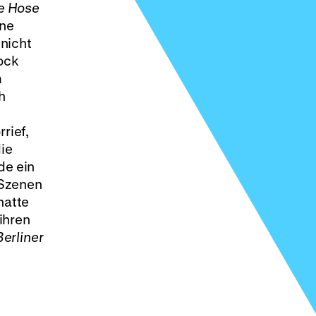
e Hose
ine
 nicht
rock
m
h
rief,
die
de ein
 Szenen
hatte
 ihren
Berliner