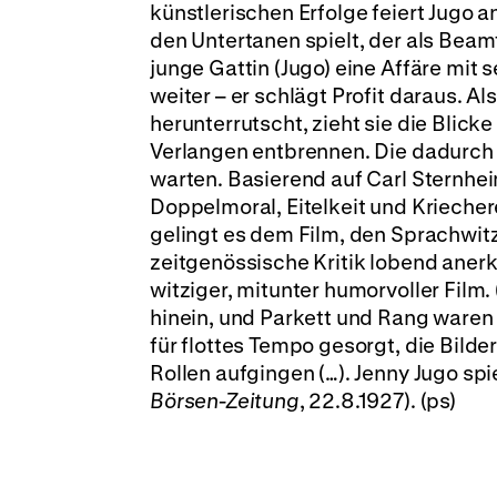
künstlerischen Erfolge feiert Jugo a
den Untertanen spielt, der als Beam
junge Gattin (Jugo) eine Affäre mit 
weiter – er schlägt Profit daraus. 
herunterrutscht, zieht sie die Blick
Verlangen entbrennen. Die dadurch 
warten. Basierend auf Carl Sternhei
Doppelmoral, Eitelkeit und Kriechere
gelingt es dem Film, den Sprachwitz
zeitgenössische Kritik lobend anerk
witziger, mitunter humorvoller Film.
hinein, und Parkett und Rang waren 
für flottes Tempo gesorgt, die Bilde
Rollen aufgingen (…). Jenny Jugo spi
Börsen-Zeitung
, 22.8.1927). (ps)