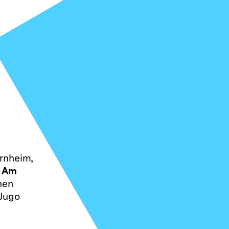
ernheim,
· Am
nen
 Jugo
n