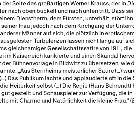
n der Seite des großartigen Werner Krauss, der in
Di
ter nach oben buckelt und nach unten tritt. Dass se
seinem Dienstherrn, dem Fürsten, unterhält, stört ihn
Als seiner Frau jedoch nach dem Kirchgang der Unter
e anderer Männer auf sich, die plötzlich in erotische
ausgelösten Turbulenzen lassen nicht lange auf sic
ms gleichnamiger Gesellschaftssatire von 1911, die
i im Kaiserreich karikierte und einen Skandal hervor
 der Bühnenvorlage in Bildwitz zu übersetzen, wie 
annte. „Aus Sternheims meisterlicher Satire (…) wur
 (…) Das Publikum lachte und applaudierte oft in die
die Heiterkeit selbst (…) Die Regie (Hans Behrendt) 
r gut gestellt und Schauspieler zur Verfügung, die in
elte mit Charme und Natürlichkeit die kleine Frau.“ (