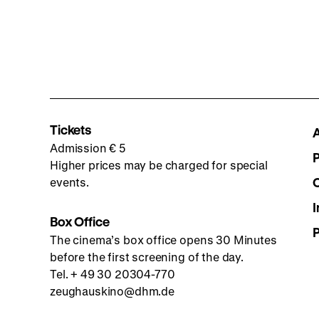
Tickets
Admission € 5
Higher prices may be charged for special
events.
I
Box Office
The cinema’s box office opens 30 Minutes
before the first screening of the day.
Tel. + 49 30 20304-770
zeughauskino@dhm.de