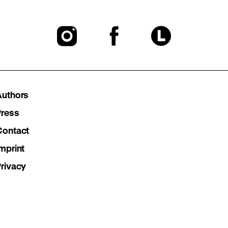
To
To
To
our
our
our
Instagram
Facebook
Lette
Authors
page
page
page
Press
Contact
mprint
Privacy