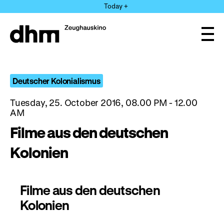
Jump
Today +
directly
to
the
Ope
page
and
clos
contents
the
navi
Deutscher Kolonialismus
Tuesday, 25. October 2016, 08.00 PM - 12.00
AM
Filme aus den deutschen
Kolonien
Filme aus den deutschen
Kolonien