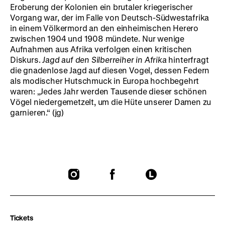
Eroberung der Kolonien ein brutaler kriegerischer
Vorgang war, der im Falle von Deutsch-Südwestafrika
in einem Völkermord an den einheimischen Herero
zwischen 1904 und 1908 mündete. Nur wenige
Aufnahmen aus Afrika verfolgen einen kritischen
Diskurs.
Jagd auf den Silberreiher in Afrika
hinterfragt
die gnadenlose Jagd auf diesen Vogel, dessen Federn
als modischer Hutschmuck in Europa hochbegehrt
waren: „Jedes Jahr werden Tausende dieser schönen
Vögel niedergemetzelt, um die Hüte unserer Damen zu
garnieren.“ (jg)
To
To
To
our
our
our
Instagram
Facebook
Letterboxd
page
page
page
Tickets