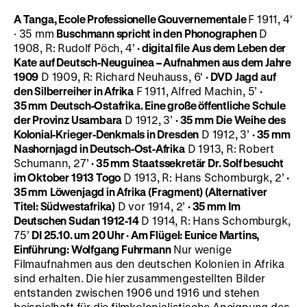
A Tanga, Ecole Professionelle Gouvernementale
F 1911, 4'
· 35 mm
Buschmann spricht in den Phonographen
D
1908, R: Rudolf Pöch, 4’
· digital file
Aus dem Leben der
Kate auf Deutsch-Neuguinea – Aufnahmen aus dem Jahre
1909
D 1909, R: Richard Neuhauss, 6'
· DVD
Jagd auf
den Silberreiher in Afrika
F 1911, Alfred Machin, 5’
·
35 mm
Deutsch-Ostafrika. Eine große öffentliche Schule
der Provinz Usambara
D 1912, 3’
· 35 mm
Die Weihe des
Kolonial-Krieger-Denkmals in Dresden
D 1912, 3’
· 35 mm
Nashornjagd in Deutsch-Ost-Afrika
D 1913, R: Robert
Schumann, 27’
· 35 mm
Staatssekretär Dr. Solf besucht
im Oktober 1913 Togo
D 1913, R: Hans Schomburgk, 2’
·
35 mm
Löwenjagd in Afrika (Fragment) (Alternativer
Titel: Südwestafrika)
D vor 1914, 2’
· 35 mm
Im
Deutschen Sudan 1912-14
D 1914, R: Hans Schomburgk,
75’
DI 25.10. um 20 Uhr · Am Flügel: Eunice Martins,
Einführung: Wolfgang Fuhrmann
Nur wenige
Filmaufnahmen aus den deutschen Kolonien in Afrika
sind erhalten. Die hier zusammengestellten Bilder
entstanden zwischen 1906 und 1916 und stehen
beispielhaft für die filmkolonialistische Aneignung des