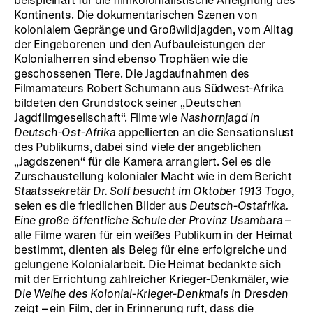
Kontinents. Die dokumentarischen Szenen von
kolonialem Gepränge und Großwildjagden, vom Alltag
der Eingeborenen und den Aufbauleistungen der
Kolonialherren sind ebenso Trophäen wie die
geschossenen Tiere. Die Jagdaufnahmen des
Filmamateurs Robert Schumann aus Südwest-Afrika
bildeten den Grundstock seiner „Deutschen
Jagdfilmgesellschaft“. Filme wie
Nashornjagd in
Deutsch-Ost-Afrika
appellierten an die Sensationslust
des Publikums, dabei sind viele der angeblichen
„Jagdszenen“ für die Kamera arrangiert. Sei es die
Zurschaustellung kolonialer Macht wie in dem Bericht
Staatssekretär Dr. Solf besucht im Oktober 1913 Togo
,
seien es die friedlichen Bilder aus
Deutsch-Ostafrika.
Eine große öffentliche Schule der Provinz Usambara
–
alle Filme waren für ein weißes Publikum in der Heimat
bestimmt, dienten als Beleg für eine erfolgreiche und
gelungene Kolonialarbeit. Die Heimat bedankte sich
mit der Errichtung zahlreicher Krieger-Denkmäler, wie
Die Weihe des Kolonial-Krieger-Denkmals in Dresden
zeigt – ein Film, der in Erinnerung ruft, dass die