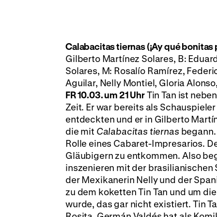
Calabacitas tiernas
(¡Ay qué bonitas 
Gilberto Martínez Solares, B: Eduar
Solares, M: Rosalío Ramírez, Federi
Aguilar, Nelly Montiel, Gloria Alonso
FR 10.03. um 21 Uhr
Tin Tan ist nebe
Zeit. Er war bereits als Schauspiele
entdeckten und er in Gilberto Martí
die mit
Calabacitas tiernas
begann. 
Rolle eines Cabaret-Impresarios. Der
Gläubigern zu entkommen. Also begi
inszenieren mit der brasilianische
der Mexikanerin Nelly und der Spanie
zu dem koketten Tin Tan und um die 
wurde, das gar nicht existiert. Tin 
Rosita. Germán Valdés hat als Komik