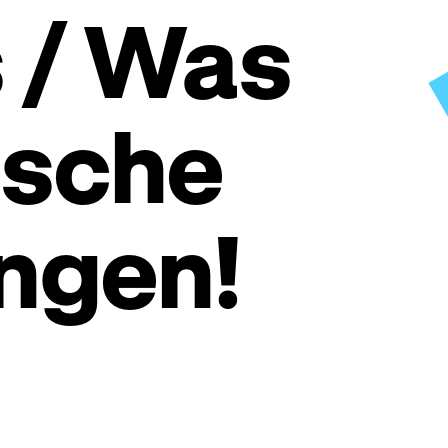
s / Was
bsche
ngen!