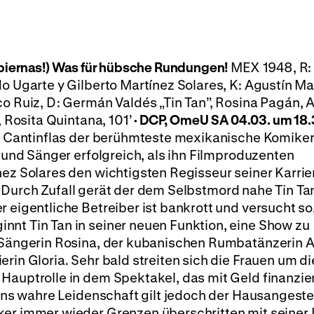
piernas!)
Was für hübsche Rundungen!
MEX 1948, R:
do Ugarte y Gilberto Martínez Solares, K: Agustín Ma
co Ruiz, D: Germán Valdés „Tin Tan”, Rosina Pagán, 
, Rosita Quintana, 101’
·
DCP, OmeU
SA 04.03. um 18.
n Cantinflas der berühmteste mexikanische Komiker
r und Sänger erfolgreich, als ihn Filmproduzenten
nez Solares den wichtigsten Regisseur seiner Karrie
Durch Zufall gerät der dem Selbstmord nahe Tin Tan
 eigentliche Betreiber ist bankrott und versucht so
nnt Tin Tan in seiner neuen Funktion, eine Show zu
n Sängerin Rosina, der kubanischen Rumbatänzerin A
rin Gloria. Sehr bald streiten sich die Frauen um di
Hauptrolle in dem Spektakel, das mit Geld finanzie
Tans wahre Leidenschaft gilt jedoch der Hausangeste
er immer wieder Grenzen überschritten mit seiner I