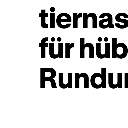
tierna
für hü
Rundu