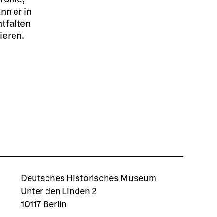
nn er in
ntfalten
ieren.
rboxd
Deutsches Historisches Museum
Unter den Linden 2
10117 Berlin