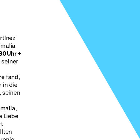
rtínez
Amalia
30 Uhr +
 seiner
re fand,
 in die
, seinen
malia,
e Liebe
rt
llten
ronie,