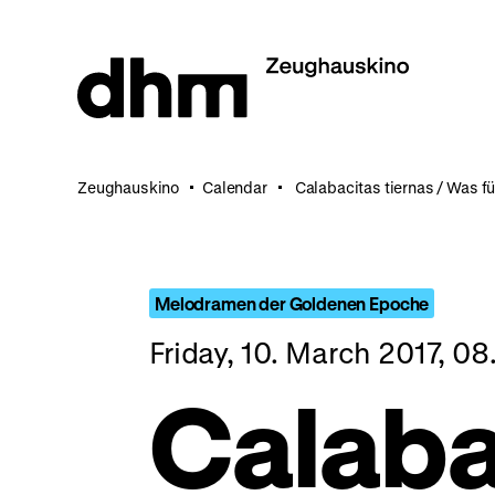
Jump
directly
to
the
page
contents
Zeughauskino
Calendar
Calabacitas tiernas / Was 
Melodramen der Goldenen Epoche
Friday, 10. March 2017, 0
Calaba