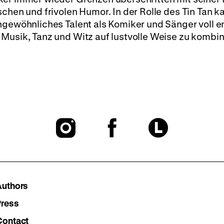
chen und frivolen Humor. In der Rolle des Tin Tan ka
ngewöhnliches Talent als Komiker und Sänger voll e
Musik, Tanz und Witz auf lustvolle Weise zu kombin
To
To
To
our
our
our
Instagram
Facebook
Lette
Authors
page
page
page
Press
Contact