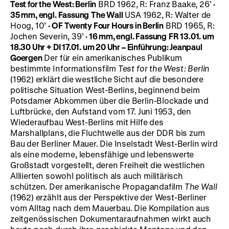
Test for the West: Berlin
BRD 1962, R: Franz Baake, 26’
·
35 mm, engl.
Fassung
The Wall
USA 1962, R: Walter de
Hoog, 10’
·
OF
Twenty Four Hours in Berlin
BRD 1965, R:
Jochen Severin, 39’
·
16 mm, engl.
Fassung
FR 13.01. um
18.30 Uhr + DI 17.01. um 20 Uhr – Einführung: Jeanpaul
Goergen
Der für ein amerikanisches Publikum
bestimmte Informationsfilm
Test for the West: Berlin
(1962) erklärt die westliche Sicht auf die besondere
politische Situation West-Berlins, beginnend beim
Potsdamer Abkommen über die Berlin-Blockade und
Luftbrücke, den Aufstand vom 17. Juni 1953, den
Wiederaufbau West-Berlins mit Hilfe des
Marshallplans, die Fluchtwelle aus der DDR bis zum
Bau der Berliner Mauer. Die Inselstadt West-Berlin wird
als eine moderne, lebensfähige und lebenswerte
Großstadt vorgestellt, deren Freiheit die westlichen
Alliierten sowohl politisch als auch militärisch
schützen. Der amerikanische Propagandafilm
The Wall
(1962) erzählt aus der Perspektive der West-Berliner
vom Alltag nach dem Mauerbau. Die Kompilation aus
zeitgenössischen Dokumentaraufnahmen wirkt auch