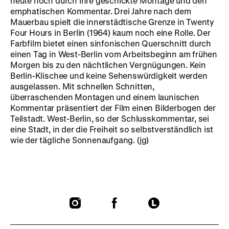
heute noch durch ihre geschickte Montage und den
emphatischen Kommentar. Drei Jahre nach dem
Mauerbau spielt die innerstädtische Grenze in Twenty
Four Hours in Berlin (1964) kaum noch eine Rolle. Der
Farbfilm bietet einen sinfonischen Querschnitt durch
einen Tag in West-Berlin vom Arbeitsbeginn am frühen
Morgen bis zu den nächtlichen Vergnügungen. Kein
Berlin-Klischee und keine Sehenswürdigkeit werden
ausgelassen. Mit schnellen Schnitten,
überraschenden Montagen und einem launischen
Kommentar präsentiert der Film einen Bilderbogen der
Teilstadt. West-Berlin, so der Schlusskommentar, sei
eine Stadt, in der die Freiheit so selbstverständlich ist
wie der tägliche Sonnenaufgang. (jg)
To
To
To
our
our
our