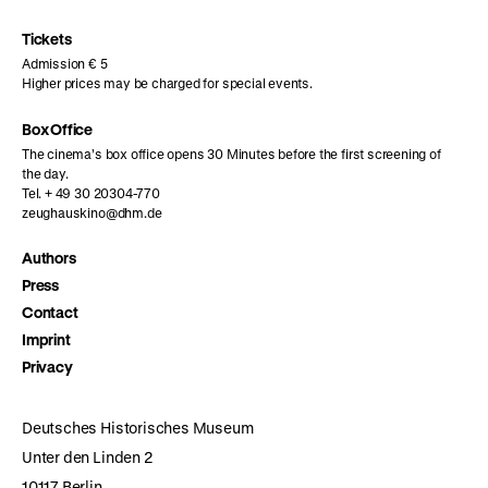
Instagram
Facebook
Letterboxd
page
page
page
Tickets
Admission € 5
Higher prices may be charged for special events.
Box Office
The cinema’s box office opens 30 Minutes before the first screening of
the day.
Tel. + 49 30 20304-770
zeughauskino@dhm.de
Authors
Press
Contact
Imprint
Privacy
Deutsches Historisches Museum
Unter den Linden 2
10117 Berlin