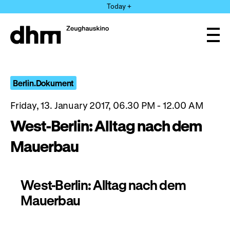
Jump
Today +
directly
to
the
Ope
page
and
clos
contents
the
navi
Berlin.Dokument
Friday, 13. January 2017, 06.30 PM - 12.00 AM
West-Berlin: Alltag nach dem
Mauerbau
West-Berlin: Alltag nach dem
Mauerbau