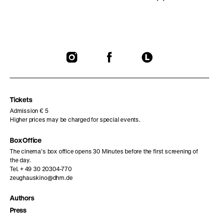
To
To
To
our
our
our
Instagram
Facebook
Letterboxd
page
page
page
Tickets
Admission € 5
Higher prices may be charged for special events.
Box Office
The cinema’s box office opens 30 Minutes before the first screening of
the day.
Tel. + 49 30 20304-770
zeughauskino@dhm.de
Authors
Press