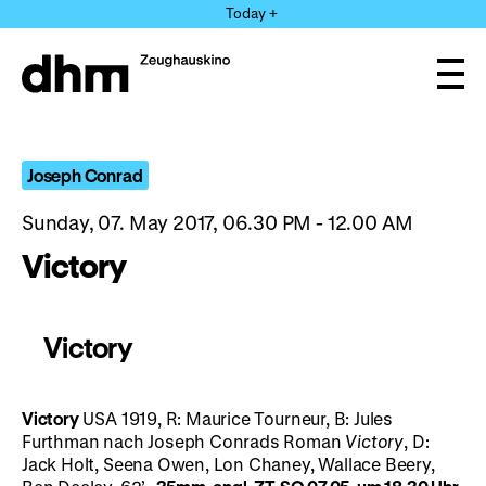
Jump
Today +
directly
to
the
Ope
page
and
clos
contents
the
navi
Joseph Conrad
Sunday, 07. May 2017, 06.30 PM - 12.00 AM
Victory
Victory
Victory
USA 1919, R: Maurice Tourneur, B: Jules
Furthman nach Joseph Conrads Roman
Victory
, D:
Jack Holt, Seena Owen, Lon Chaney, Wallace Beery,