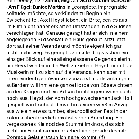
Ben Deeley, 62’
·
35mm, engl. ZT
SO 07.05. um 18.30 Uhr
·
Am Flügel: Eunice Martins
In „complete, impregnable
solitude” möchte, so verkündet zu Beginn ein
Zwischentitel, Axel Heyst leben, ein Brite, den es aus
im Film nicht näher erklärten Umständen in die Südsee
verschlagen hat. Genauer gesagt hat er sich in einem
abgelegenen Südseekaff ein Haus gebaut, sitzt jetzt
dort auf seiner Veranda und möchte eigentlich gar
nicht mehr weg. Es genügt dann allerdings schon ein
einziger Blick auf eine alleingelassene Geigenspielerin,
um Heyst wieder in die Welt zu ziehen. Heyst nimmt die
Musikerin mit zu sich auf die Veranda, kann aber mit
ihren eindeutigen Avancen zunächst nichts anfangen;
außerdem will ihm eine ganze Horde von Bösewichtern
an den Kragen und ein Vulkan bricht irgendwann auch
noch aus. Heyst, der vom hochgewachsenen Jack Holt
gespielt wird, schaut derweil in seinem weißen Anzug
aus wie ein etwas tumber, alteuropäischer Fels in der
kolonialabenteuerlich-exotistischen Brandung. Ein
vergessenes Kleinod des Stummfilmkinos, das sich
nicht um Erzählökonomie schert und gerade deshalb
Conrads Geist erstaunlich nahe kommt. (lf)