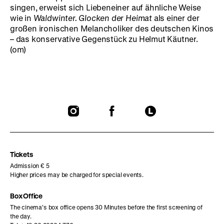
singen, erweist sich Liebeneiner auf ähnliche Weise
wie in
Waldwinter. Glocken der Heimat
als einer der
großen ironischen Melancholiker des deutschen Kinos
– das konservative Gegenstück zu Helmut Käutner.
(om)
To
To
To
our
our
our
Instagram
Facebook
Letterboxd
page
page
page
Tickets
Admission € 5
Higher prices may be charged for special events.
Box Office
The cinema’s box office opens 30 Minutes before the first screening of
the day.