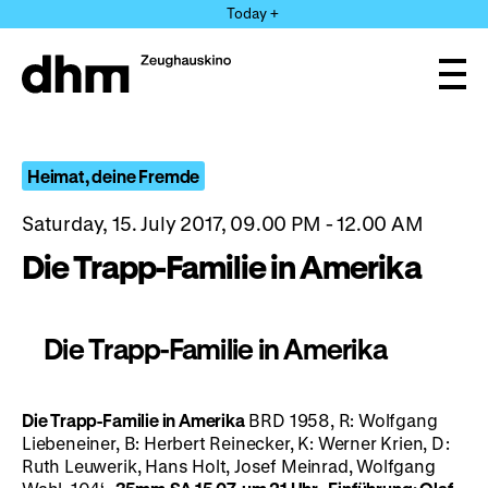
Jump
Today +
directly
to
the
Ope
page
and
clos
contents
the
navi
Heimat, deine Fremde
Saturday, 15. July 2017, 09.00 PM - 12.00 AM
Die Trapp-Familie in Amerika
Die Trapp-Familie in Amerika
Die Trapp-Familie in Amerika
BRD 1958, R: Wolfgang
Liebeneiner, B: Herbert Reinecker, K: Werner Krien, D:
Ruth Leuwerik, Hans Holt, Josef Meinrad, Wolfgang