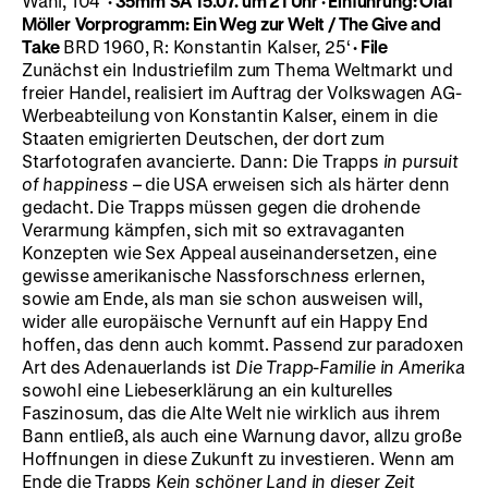
Wahl, 104‘
· 35mm
SA 15.07. um 21 Uhr · Einführung: Olaf
Möller
Vorprogramm:
Ein Weg zur Welt / The Give and
Take
BRD 1960, R: Konstantin Kalser, 25‘
· File
Zunächst ein Industriefilm zum Thema Weltmarkt und
freier Handel, realisiert im Auftrag der Volkswagen AG-
Werbeabteilung von Konstantin Kalser, einem in die
Staaten emigrierten Deutschen, der dort zum
Starfotografen avancierte. Dann: Die Trapps
in pursuit
of happiness
– die USA erweisen sich als härter denn
gedacht. Die Trapps müssen gegen die drohende
Verarmung kämpfen, sich mit so extravaganten
Konzepten wie Sex Appeal auseinandersetzen, eine
gewisse amerikanische Nassforsch
ness
erlernen,
sowie am Ende, als man sie schon ausweisen will,
wider alle europäische Vernunft auf ein Happy End
hoffen, das denn auch kommt. Passend zur paradoxen
Art des Adenauerlands ist
Die Trapp-Familie in Amerika
sowohl eine Liebeserklärung an ein kulturelles
Faszinosum, das die Alte Welt nie wirklich aus ihrem
Bann entließ, als auch eine Warnung davor, allzu große
Hoffnungen in diese Zukunft zu investieren. Wenn am
Ende die Trapps
Kein schöner Land in dieser Zeit