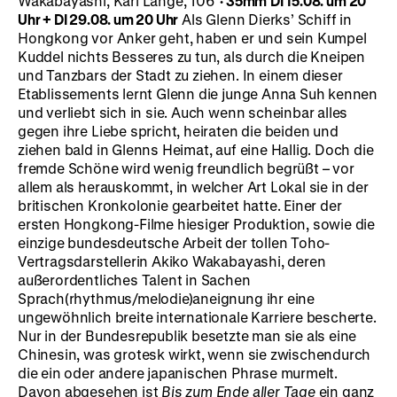
Wakabayashi, Karl Lange, 106‘
· 35mm
DI 15.08. um 20
Uhr + DI 29.08. um 20 Uhr
Als Glenn Dierks’ Schiff in
Hongkong vor Anker geht, haben er und sein Kumpel
Kuddel nichts Besseres zu tun, als durch die Kneipen
und Tanzbars der Stadt zu ziehen. In einem dieser
Etablissements lernt Glenn die junge Anna Suh kennen
und verliebt sich in sie. Auch wenn scheinbar alles
gegen ihre Liebe spricht, heiraten die beiden und
ziehen bald in Glenns Heimat, auf eine Hallig. Doch die
fremde Schöne wird wenig freundlich begrüßt – vor
allem als herauskommt, in welcher Art Lokal sie in der
britischen Kronkolonie gearbeitet hatte. Einer der
ersten Hongkong-Filme hiesiger Produktion, sowie die
einzige bundesdeutsche Arbeit der tollen Toho-
Vertragsdarstellerin Akiko Wakabayashi, deren
außerordentliches Talent in Sachen
Sprach(rhythmus/melodie)aneignung ihr eine
ungewöhnlich breite internationale Karriere bescherte.
Nur in der Bundesrepublik besetzte man sie als eine
Chinesin, was grotesk wirkt, wenn sie zwischendurch
die ein oder andere japanischen Phrase murmelt.
Davon abgesehen ist
Bis zum Ende aller Tage
ein ganz