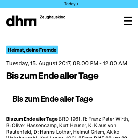
Jump
Today +
directly
to
the
Ope
page
and
clos
contents
the
navi
Heimat, deine Fremde
Tuesday, 15. August 2017, 08.00 PM - 12.00 AM
Bis zum Ende aller Tage
Bis zum Ende aller Tage
Bis zum Ende aller Tage
BRD 1961, R: Franz Peter Wirth,
B: Oliver Hassencamp, Kurt Heuser, K: Klaus von
Rautenfeld, D: Hanns Lothar, Helmut Griem, Akiko