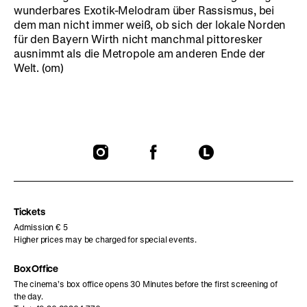
wunderbares Exotik-Melodram über Rassismus, bei
dem man nicht immer weiß, ob sich der lokale Norden
für den Bayern Wirth nicht manchmal pittoresker
ausnimmt als die Metropole am anderen Ende der
Welt. (om)
To
To
To
our
our
our
Instagram
Facebook
Letterboxd
page
page
page
Tickets
Admission € 5
Higher prices may be charged for special events.
Box Office
The cinema’s box office opens 30 Minutes before the first screening of
the day.