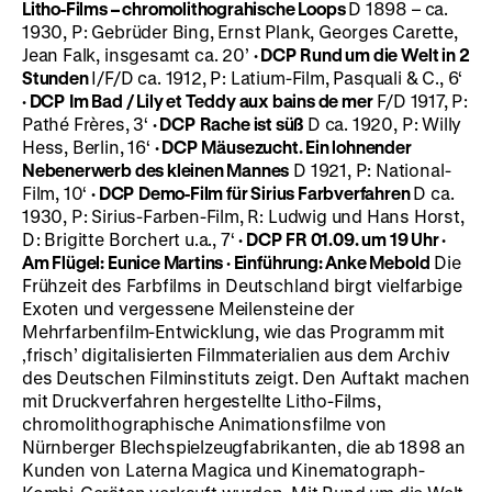
Litho-Films – chromolithograhische Loops
D 1898 – ca.
1930, P: Gebrüder Bing, Ernst Plank, Georges Carette,
Jean Falk, insgesamt ca. 20’
·
DCP
Rund um die Welt in 2
Stunden
I/F/D ca. 1912, P: Latium-Film, Pasquali & C., 6‘
·
DCP
Im Bad / Lily et Teddy aux bains de mer
F/D 1917, P:
Pathé Frères, 3‘
·
DCP
Rache ist süß
D ca. 1920, P: Willy
Hess, Berlin, 16‘
·
DCP
Mäusezucht. Ein lohnender
Nebenerwerb des kleinen Mannes
D 1921, P: National-
Film, 10‘
·
DCP
Demo-Film für Sirius Farbverfahren
D ca.
1930, P: Sirius-Farben-Film, R: Ludwig und Hans Horst,
D: Brigitte Borchert u.a., 7‘
·
DCP
FR 01.09. um 19 Uhr
·
Am Flügel: Eunice Martins
·
Einführung: Anke Mebold
Die
Frühzeit des Farbfilms in Deutschland birgt vielfarbige
Exoten und vergessene Meilensteine der
Mehrfarbenfilm-Entwicklung, wie das Programm mit
‚frisch’ digitalisierten Filmmaterialien aus dem Archiv
des Deutschen Filminstituts zeigt. Den Auftakt machen
mit Druckverfahren hergestellte Litho-Films,
chromolithographische Animationsfilme von
Nürnberger Blechspielzeugfabrikanten, die ab 1898 an
Kunden von Laterna Magica und Kinematograph-