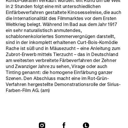
Kombi-Geräten verkauft wurden. Mit Rund um die Welt
in 2 Stunden folgt eine mit unterschiedlichen
Einfärbeverfahren gestaltete Kinosesselreise, die auch
die Internationalität des Filmmarktes vor dem Ersten
Weltkrieg belegt. Während Im Bad aus dem Jahr 1917
ein sehr naturalistisch anmutendes,
schablonenkoloriertes Sommervergnügen darstellt,
sind in der inkomplett erhaltenen Curt-Bois-Komödie
Rache ist süß und in Mäusezucht – eine Anleitung zum
Zubrot-Erwerb mittels Tierzucht – das in Deutschland
am weitesten verbreitete Färbeverfahren der Zehner
und Zwanziger Jahre zu sehen, Virage oder auch
Tinting genannt: die homogene Einfärbung ganzer
Szenen. Den Abschluss macht eine im Rot-Grün-
Verfahren hergestellte Demonstrationsrolle der Sirius-
Farben-Film AG. (am)
To
To
To