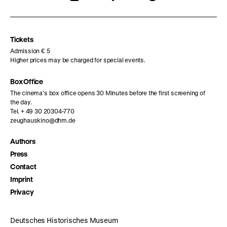
our
our
our
Instagram
Facebook
Letterboxd
page
page
page
Tickets
Admission € 5
Higher prices may be charged for special events.
Box Office
The cinema’s box office opens 30 Minutes before the first screening of
the day.
Tel. + 49 30 20304-770
zeughauskino@dhm.de
Authors
Press
Contact
Imprint
Privacy
Deutsches Historisches Museum