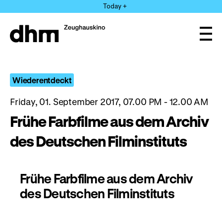
Jump
Today +
directly
to
the
Ope
page
and
clos
contents
the
navi
Wiederentdeckt
Friday, 01. September 2017, 07.00 PM - 12.00 AM
Frühe Farbfilme aus dem Archiv
des Deutschen Filminstituts
Frühe Farbfilme aus dem Archiv
des Deutschen Filminstituts