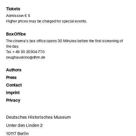
Instagram
Facebook
Letterboxd
page
page
page
Tickets
Admission € 5
Higher prices may be charged for special events.
Box Office
The cinema’s box office opens 30 Minutes before the first screening of
the day.
Tel. + 49 30 20304-770
zeughauskino@dhm.de
Authors
Press
Contact
Imprint
Privacy
Deutsches Historisches Museum
Unter den Linden 2
10117 Berlin