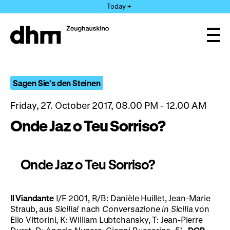
Jump
Today +
directly
to
the
Ope
page
and
clos
contents
the
navi
Sagen Sie's den Steinen
Friday, 27. October 2017, 08.00 PM - 12.00 AM
Onde Jaz o Teu Sorriso?
Onde Jaz o Teu Sorriso?
Il Viandante
I/F 2001, R/B: Danièle Huillet, Jean-Marie
Straub, aus
Sicilia!
nach
Conversazione in Sicilia
von
Elio Vittorini, K: William Lubtchansky, T: Jean-Pierre