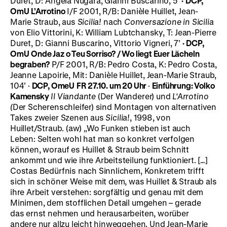
Duret, D: Angela Nugara, Gianni Buscarino, 5’
·
DCP,
OmU
L’Arrotino
I/F 2001, R/B: Danièle Huillet, Jean-
Marie Straub, aus
Sicilia!
nach
Conversazione in Sicilia
von Elio Vittorini, K: William Lubtchansky, T: Jean-Pierre
Duret, D: Gianni Buscarino, Vittorio Vigneri, 7’
·
DCP,
OmU
Onde Jaz o Teu Sorriso?
/ Wo liegt Euer Lächeln
begraben?
P/F 2001, R/B: Pedro Costa, K: Pedro Costa,
Jeanne Lapoirie, Mit: Danièle Huillet, Jean-Marie Straub,
104’ ·
DCP, OmeU
FR 27.10. um 20 Uhr
·
Einführung: Volko
Kamensky
Il Viandante
(Der Wanderer) und
L'Arrotino
(
Der Scherenschleifer) sind Montagen von alternativen
Takes zweier Szenen aus
Sicilia!
, 1998, von
Huillet/Straub. (aw) „Wo Funken stieben ist auch
Leben: Selten wohl hat man so konkret verfolgen
können, worauf es Huillet & Straub beim Schnitt
ankommt und wie ihre Arbeitsteilung funktioniert. […]
Costas Bedürfnis nach Sinnlichem, Konkretem trifft
sich in schöner Weise mit dem, was Huillet & Straub als
ihre Arbeit verstehen: sorgfältig und genau mit dem
Minimen, dem stofflichen Detail umgehen – gerade
das ernst nehmen und herausarbeiten, worüber
andere nur allzu leicht hinweggehen. Und Jean-Marie