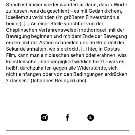
Straub ist immer wieder wunderbar darin, das in Worte
zu fassen, was da geschieht – es mit Gedanklichem,
Ideellem zu verbinden (im größeren Einverständnis
beider). […] An einer Stelle spricht er von der
Chaplinschen Verfahrensweise [rhéthorique]: mit der
Bewegung beginnen und mit dem Ende der Bewegung
enden, mit der Aktion schneiden und im Bruchteil der
Sekunde anhalten, wo sie stockt. […] hier, in Costas
Film, kann man ein bisschen sehen oder erahnen, was
künstlerische Unabhängigkeit wirklich heißt – was es
heißt, durchzuhalten gegen alle Widerstände, sich
nicht einfangen oder von den Bedingungen erdrücken
zu lassen.“ (Johannes Beringer) (mn)
To
To
To
our
our
our