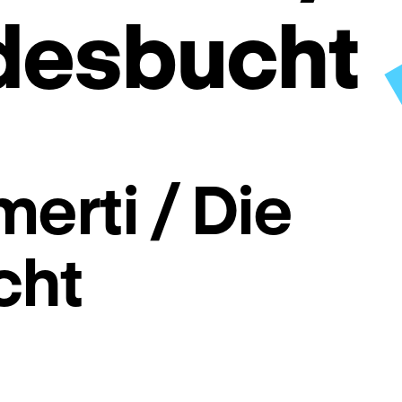
desbucht
erti / Die
cht