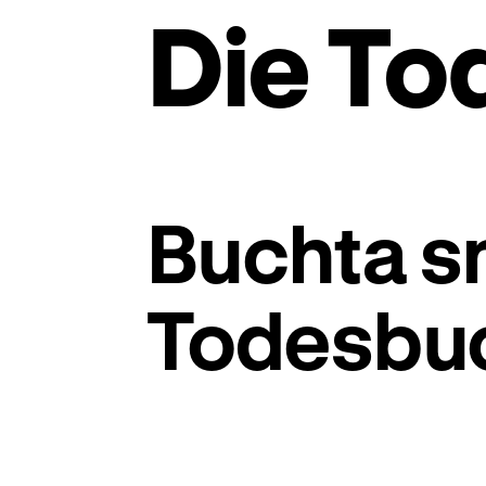
Die To
Buchta sm
Todesbu