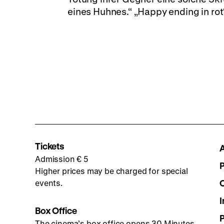
eines Huhnes.“ „Happy ending in rot“
Tickets
Admission € 5
Higher prices may be charged for special
events.
I
Box Office
The cinema’s box office opens 30 Minutes