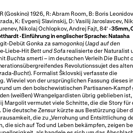
 (Goskino) 1926, R: Abram Room, B: Boris Leonido
trada
, K: Evgenij Slavinskij, D: Vasilij Jaroslavcev, Nik
 Jurenev, Nikolaj Ochlopkov, Andrej Fajt, 84‘
· 35mm,
otthardt
·
Einführung in englischer Sprache: Natasha
git-Debüt
Gonka za samogonkoj
(
Jagd auf den
ie-Liebe-Hit
Bett und Sofa
realisierte der Naturalist 
mit
Buchta smerti
– im deutschen Verleih
Die Bucht 
nerationsübergreifendes Revolutionssujet des alten
trada-Bucht
). Formalist Šklovskij verfasste die
g. Wieviel von der ursprünglichen Fassung dieses i
rund um den bolschewistischen Partisanen-Kampf
den (weißen) Wrangelgardisten übrig geblieben ist,
j Margolit vermutet viele Schnitte, die die Story für
n. Die deutsche Zensur kürzte aus Bestürzung über d
rausamkeit, die zu „Verrohung und Entsittlichung d
n, die sich auf Tod und Leben bekämpfen, zeigen be
upellosigkeit, als handele es sich um das Abschlac