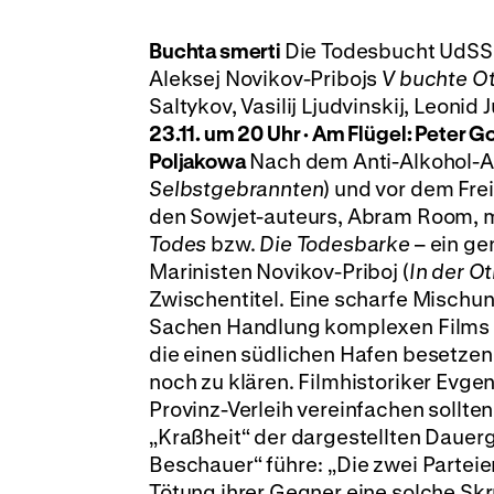
Buchta smerti
Die Todesbucht UdSSR
Aleksej Novikov-Pribojs
V buchte O
Saltykov, Vasilij Ljudvinskij, Leonid
23.11. um 20 Uhr · Am Flügel: Peter G
Poljakowa
Nach dem Anti-Alkohol-A
Selbstgebrannten
) und vor dem Fre
den Sowjet-auteurs, Abram Room, 
Todes
bzw.
Die Todesbarke
– ein ge
Marinisten Novikov-Priboj (
In der O
Zwischentitel. Eine scharfe Mischun
Sachen Handlung komplexen Films 
die einen südlichen Hafen besetzen
noch zu klären. Filmhistoriker Evgeni
Provinz-Verleih vereinfachen sollte
„Kraßheit“ der dargestellten Dauerg
Beschauer“ führe: „Die zwei Parteie
Tötung ihrer Gegner eine solche Skr