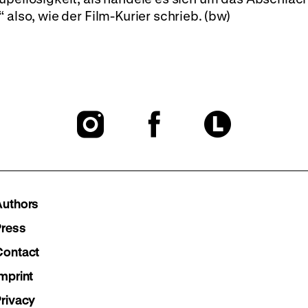
 also, wie der Film-Kurier schrieb. (bw)
To
To
To
our
our
our
Instagram
Facebook
Lette
Authors
page
page
page
Press
Contact
mprint
Privacy