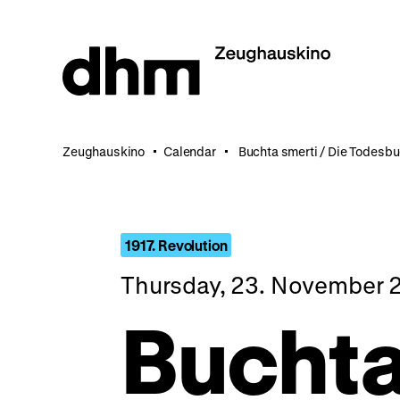
Jump
directly
to
the
page
contents
Zeughauskino
Calendar
Buchta smerti / Die Todesbu
1917. Revolution
Thursday, 23. November 2
Buchta