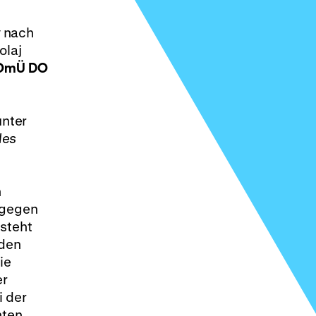
v nach
olaj
 OmÜ
DO
unter
des
n
 gegen
 steht
 den
ie
er
i der
hten