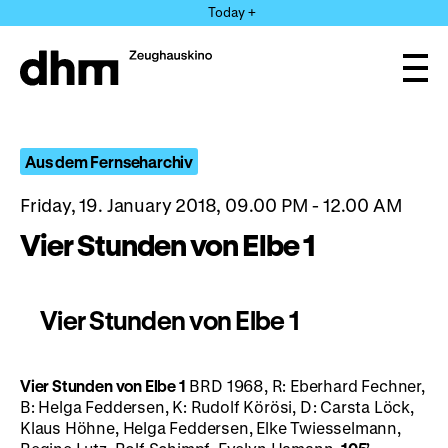
Jump
Today +
directly
to
the
Ope
page
and
clos
contents
the
navi
Aus dem Fernseharchiv
Friday, 19. January 2018, 09.00 PM - 12.00 AM
Vier Stunden von Elbe 1
Vier Stunden von Elbe 1
Vier Stunden von Elbe 1
BRD 1968, R: Eberhard Fechner,
B: Helga Feddersen, K: Rudolf Körösi, D: Carsta Löck,
Klaus Höhne, Helga Feddersen, Elke Twiesselmann,