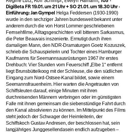
Regine Lutz, Rolf Schimpf, Evelyn Hamann,
105’
·
DigiBeta
FR 19.01. um 21 Uhr + SO 21.01. um 18.30 Uhr
·
Einführung: Jan Gympel
Helga Feddersen (1930-1990)
wurde in den sechziger Jahren bundesweit bekannt unter
anderem durch die von Horst Lommer geschriebenen
Fernsehfilme, Alltagsgeschichten voll bitterem Sarkasmus,
die Peter Beauvais inszenierte. Ermutigt durch ihren
damaligen Mann, den NDR-Dramaturgen Goetz Kozuszek,
schrieb die Schauspielerin und Tochter eines Hamburger
Kaufmanns für Seemannsausrüstungen 1967 ihr erstes
Drehbuch: Vier Stunden vom Feuerschiff „Elbe 1“ entfernt
liegt Brunsbüttelkoog mit der Schleuse, die den südlichen
Eingang zum Nord-Ostsee-Kanal bildet, sowie einem
Seemannsfrauenheim. Hier warten die Angetrauten von
Schiffsleuten darauf, einige Minuten mit ihren
durchreisenden Männern verbringen oder im günstigsten
Falle mit ihnen gemeinsam die siebenstündige Fahrt durch
den Kanal absolvieren zu können. Im Mittelpunkt des Films
steht jedoch der Schwager der Heimleiterin, der
Schiffskoch Gustav Andresen, der beschlossen hat, sein
langjähriges Junggesellendasein endlich aufzugeben –