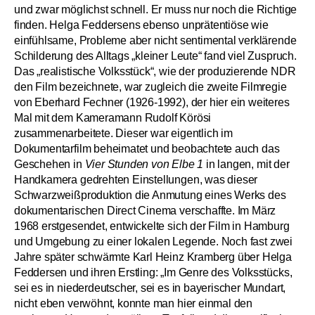
und zwar möglichst schnell. Er muss nur noch die Richtige
finden.
Helga Feddersens ebenso unprätentiöse wie
einfühlsame, Probleme aber nicht sentimental verklärende
Schilderung des Alltags „kleiner Leute“ fand viel Zuspruch.
Das „realistische Volksstück“, wie der produzierende NDR
den Film bezeichnete, war zugleich die zweite Filmregie
von Eberhard Fechner (1926-1992), der hier ein weiteres
Mal mit dem Kameramann Rudolf Körösi
zusammenarbeitete. Dieser war eigentlich im
Dokumentarfilm beheimatet und beobachtete auch das
Geschehen in
Vier Stunden von Elbe 1
in langen, mit der
Handkamera gedrehten Einstellungen, was dieser
Schwarzweißproduktion die Anmutung eines Werks des
dokumentarischen Direct Cinema verschaffte. Im März
1968 erstgesendet, entwickelte sich der Film in Hamburg
und Umgebung zu einer lokalen Legende.
Noch fast zwei
Jahre später schwärmte Karl Heinz Kramberg über Helga
Feddersen und ihren Erstling: „Im Genre des Volksstücks,
sei es in niederdeutscher, sei es in bayerischer Mundart,
nicht eben verwöhnt, konnte man hier einmal den