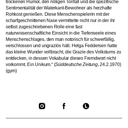
trockenen Humor, den nöligen Tonfall und die spezifische
Sentimentalität der Waterkant-Bewohner als herzhafte
Rohkost genießen. Diese Menschenspielerin mit der
scharfgeschnittenen Nase vermittelte nicht nur in der ihr
selbst zugeschriebenen Rolle eine fast
naturwissenschaftliche Einsicht in die Tiefenseele eines
Menschenschlages, den man notorisch für schwerfällig,
verschlossen und ungraziös hält. Helga Feddersen hatte
das kleine Wunder vollbracht, die Grazie des Volkstums zu
entdecken, in dessen Vokabular dieses Fremdwort nicht
vorkommt. Ein Unikum.“ (
Süddeutsche Zeitung
, 24.2.1970)
(gym)
To
To
To
our
our
our
Instagram
Facebook
Letterboxd