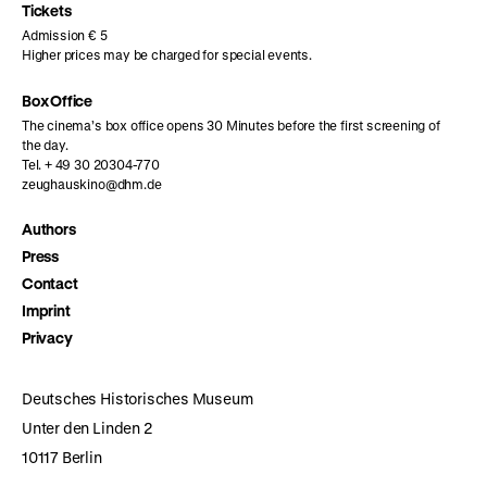
page
page
page
Tickets
Admission € 5
Higher prices may be charged for special events.
Box Office
The cinema’s box office opens 30 Minutes before the first screening of
the day.
Tel. + 49 30 20304-770
zeughauskino@dhm.de
Authors
Press
Contact
Imprint
Privacy
Deutsches Historisches Museum
Unter den Linden 2
10117 Berlin